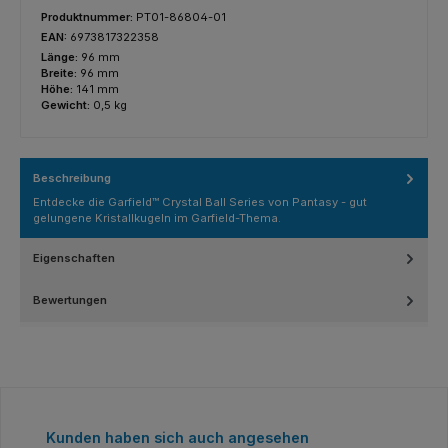
Produktnummer:
PT01-86804-01
EAN:
6973817322358
Länge:
96 mm
Breite:
96 mm
Höhe:
141 mm
Gewicht:
0,5 kg
Beschreibung
Entdecke die Garfield™ Crystal Ball Series von Pantasy - gut
gelungene Kristallkugeln im Garfield-Thema.
Eigenschaften
Bewertungen
Produktgalerie überspringen
Kunden haben sich auch angesehen