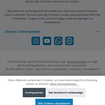
genau das zu finden, wonach sie suchen.
Wir bieten Dir umfangreiche Informationen rund um unsere Produkte,
einen schnellen Versand aus der Schweiz, sowie unkomplizierte Hilfe bei
Problemen. Zögere nicht, uns bei Fragen oder Anregungen zu
kontaktieren.
Unsere Communities
Instagram
YouTube
WhatsApp
Website
Alle Preise inkl. gesetzl. Mehrwertsteuer zzgl.
Versandkosten
und ggf.
Nachnahmegebühren, wenn nicht anders angegeben.
© 2026 BRIFS GmbH - Alle Rechte vorbehalten. Theme by
ThemeWare®
Diese Website verwendet Cookies, um eine bestmögliche Erfahrung
bieten zu können.
Mehr Informationen ...
Konfigurieren
Nur technisch notwendige
Alle Cookies akzeptieren