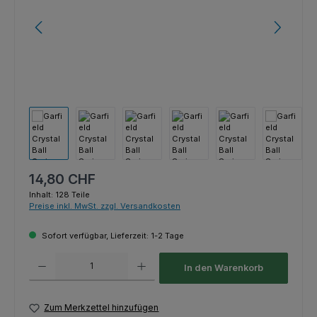
Regulärer Preis:
14,80 CHF
Inhalt:
128 Teile
Preise inkl. MwSt. zzgl. Versandkosten
Sofort verfügbar, Lieferzeit: 1-2 Tage
Produkt Anzahl: Gib den gewünschten Wert ein oder benutze die Schaltfl
In den Warenkorb
Zum Merkzettel hinzufügen