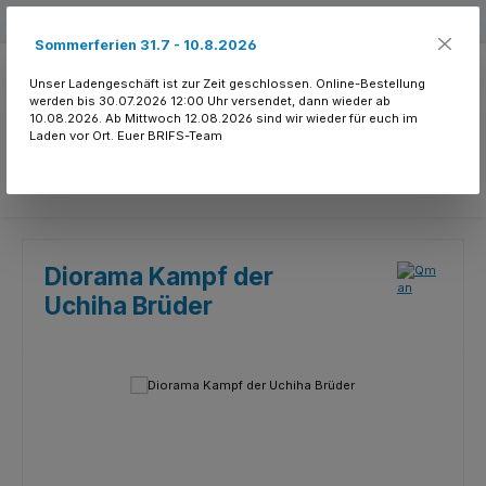
Zum Hauptinhalt springen
Kostenloser Versand ab 150.- CHF
Sommerferien 31.7 - 10.8.2026
Unser Ladengeschäft ist zur Zeit geschlossen. Online-Bestellung
werden bis 30.07.2026 12:00 Uhr versendet, dann wieder ab
10.08.2026. Ab Mittwoch 12.08.2026 sind wir wieder für euch im
Laden vor Ort. Euer BRIFS-Team
Du hast 0 Produkte
Diorama Kampf der
Uchiha Brüder
Bildergalerie überspringen