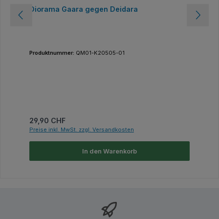
Diorama Gaara gegen Deidara
Produktnummer:
QM01-K20505-01
Regulärer Preis:
29,90 CHF
Preise inkl. MwSt. zzgl. Versandkosten
In den Warenkorb