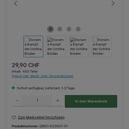
Regulärer Preis:
29,90 CHF
Inhalt:
450 Teile
Preise inkl. MwSt. zzgl. Versandkosten
Sofort verfügbar, Lieferzeit: 1-2 Tage
Produkt Anzahl: Gib den gewünschten Wert ein oder benutze die Schaltfl
In den Warenkorb
Zum Merkzettel hinzufügen
Produktnummer:
QM01-K20507-01