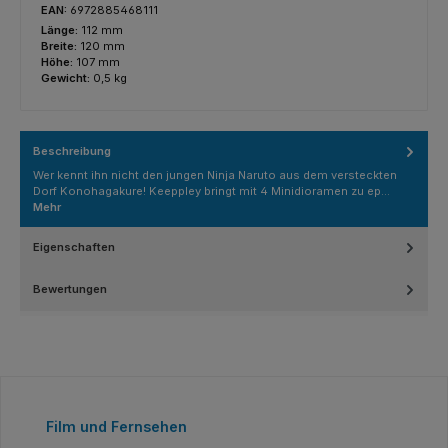
EAN:
6972885468111
Länge:
112 mm
Breite:
120 mm
Höhe:
107 mm
Gewicht:
0,5 kg
Beschreibung
Wer kennt ihn nicht den jungen Ninja Naruto aus dem versteckten
Dorf Konohagakure! Keeppley bringt mit 4 Minidioramen zu ep…
Mehr
Eigenschaften
Bewertungen
Produktgalerie überspringen
Film und Fernsehen