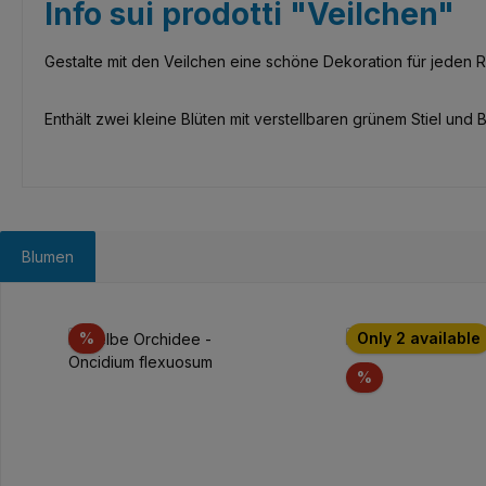
Info sui prodotti "Veilchen"
Gestalte mit den Veilchen eine schöne Dekoration für jeden 
Enthält zwei kleine Blüten mit verstellbaren grünem Stiel und B
Blumen
Salta la galleria dei prodotti
Sconto
%
Only 2 available
Sconto
%