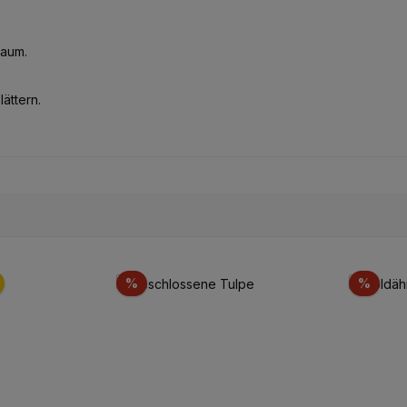
Raum.
lättern.
Sconto
Scon
%
%