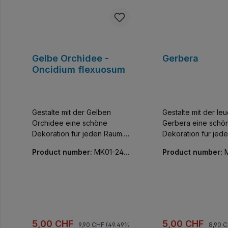
Gelbe Orchidee -
Gerbera
Oncidium flexuosum
Gestalte mit der Gelben
Gestalte mit der l
Orchidee eine schöne
Gerbera eine schö
Dekoration für jeden Raum.
Dekoration für jed
Enthält eine Orchidee mit
Enthält 1 Gerberablü
Product number:
MK01-240
Product number:
verstellbaren grünem Stiel
verstellbaren grüne
09-01
03-01
und Blättern.
Prezzo normale:
Prezzo
Prezzo di vendita:
Prezzo di vendi
5,00 CHF
5,00 CHF
9,90 CHF
(49.49%
8,90 