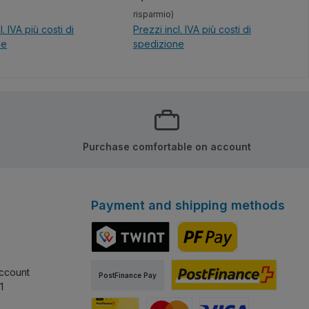
risparmio)
l. IVA più costi di
Prezzi incl. IVA più costi di
ne
spedizione
el carrello
Nel carrello
Purchase comfortable on account
Payment and shipping methods
TWINT
PostFinance Pay
ccount
PostFinance Pay
1
PostFinance E-finance