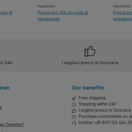
risparmio)
risparmio)
costi di
Prezzi incl. IVA più costi di
Prezzi inc
spedizione
spedizio
lo
Nel carrello
N
in 24h
I migliori prezzi in Svizzera
onen
Our benefits
Free shipping
Shipping within 24h
z
I migliori prezzi in Svizzera
Purchase comfortable on a
Hotline +49 800 123 454 32
der Defekte?