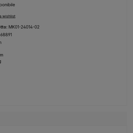
ponibile
a wishlist
tto:
MK01-24014-02
268891
m
mm
g