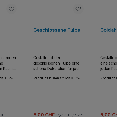
Geschlossene Tulpe
Goldäh
euchtenden
Gestalte mit der
Gestalte 
ne
geschlossenen Tulpe eine
eine schö
en Raum.
schöne Dekoration für jeden
jeden Rau
te mit
Raum. Enthält eine Blüte mit
Blüte mit 
MK01-240
Product number:
MK01-240
Product
m Stiel.
verstellbaren grünem Stiel
grünem St
12-01
06-01
und Blättern.
 normale:
Prezzo normale:
ta:
Prezzo di vendita:
Prezzo 
5,00 CHF
5,00 
CHF
7,90 CHF
(36.71%