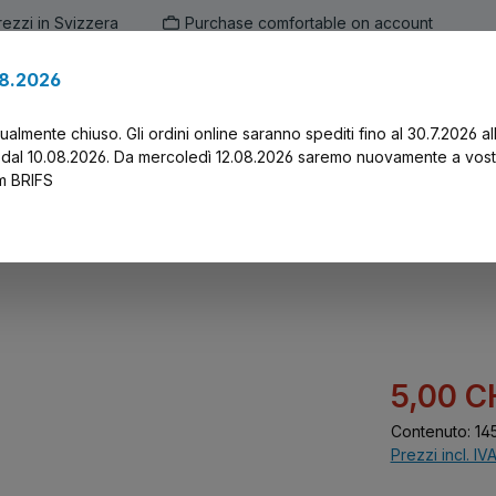
prezzi in Svizzera
Purchase comfortable on account
.8.2026
en
Marken
Alle Produkte
Druck-Servi
tualmente chiuso. Gli ordini online saranno spediti fino al 30.7.2026 al
 dal 10.08.2026. Da mercoledì 12.08.2026 saremo nuovamente a vost
am BRIFS
Prezzo di vend
5,00 C
Contenuto:
14
Prezzi incl. IV