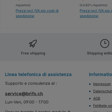
risparmio)
(43.82% risparmio)
Prezzi incl. IVA più costi di
Prezzi incl. IVA più 
spedizione
spedizione
Nel carrello
Nel carrel
Free shipping
Shipping with
Linea telefonica di assistenza
Informati
Supporto e consulenza al :
Impressum
Datenschut
service@brifs.ch
AGB
Lun-Ven, 09:00 - 17:00
Fehlteile o