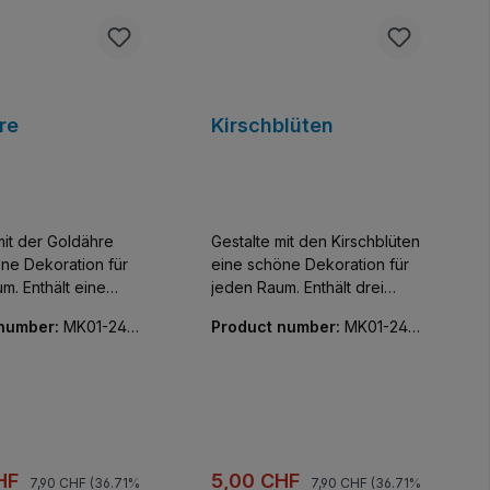
re
Kirschblüten
mit der Goldähre
Gestalte mit den Kirschblüten
ne Dekoration für
eine schöne Dekoration für
m. Enthält eine
jeden Raum. Enthält drei
verstellbaren
kleine Blüten mit
 number:
MK01-240
Product number:
MK01-240
iel und Blättern.
verstellbaren braunem Stiel.
11-01
Prezzo normale:
Prezzo normale:
di vendita:
Prezzo di vendita:
CHF
5,00 CHF
7,90 CHF
(36.71%
7,90 CHF
(36.71%