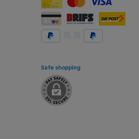
Carta PostFinance
Mastercard
Visa
Carta di credito/debito
Abholung Store Rapperswil
Schweizer Post
PayPal
Später bezahlen
Safe shopping