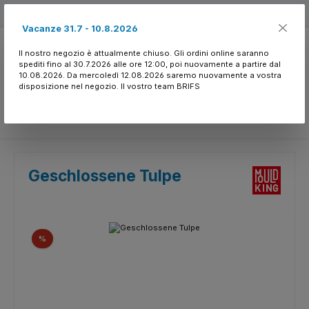
Passa al contenuto principale
Free shipping
Vacanze 31.7 - 10.8.2026
Il nostro negozio è attualmente chiuso. Gli ordini online saranno
spediti fino al 30.7.2026 alle ore 12:00, poi nuovamente a partire dal
10.08.2026. Da mercoledì 12.08.2026 saremo nuovamente a vostra
disposizione nel negozio. Il vostro team BRIFS
Hai 0 articoli nella l
Geschlossene Tulpe
Salta la galleria di immagini
Sconto
%