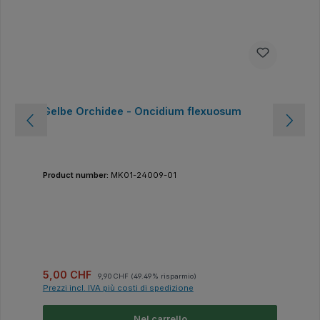
Gelbe Orchidee - Oncidium flexuosum
Product number:
MK01-24009-01
Prezzo di vendita:
Prezzo normale:
5,00 CHF
9,90 CHF
(49.49% risparmio)
Prezzi incl. IVA più costi di spedizione
Nel carrello