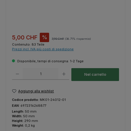
Prezzo di vendita:
5,00 CHF
%
Prezzo normale:
7,90 CHF
(36.71% risparmio)
Contenuto:
83 Teile
Prezzi incl. IVA più costi di spedizione
Disponibile, tempi di consegna: 1-2 Tage
Quantità del prodotto: inserisci la quantità desiderata o usa i pulsanti p
Nel carrello
Aggiungi alla wishlist
Codice prodotto:
MK01-24012-01
EAN:
6972316268877
Length:
50 mm
Width:
50 mm
Height:
290 mm
Weight:
0,2 kg