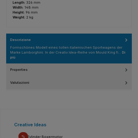
Length:
326 mm
Width:
148 mm
Height:
96 mm
Weight:
2 kg
Descrizione
Formschönes Modell eines tollen italienischen Sportwagens der
Marke Lamborghini. In der Creativ Idea-Reihe von Mould King fi…
Di
più
Properties
Valutazioni
Salta la galleria dei prodotti
Creative Ideas
Sconto
%