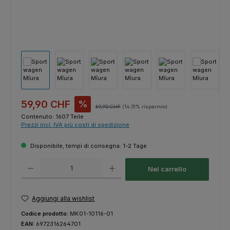
Prezzo di vendita:
59,90 CHF
%
Prezzo normale:
69,90 CHF
(14.31% risparmio)
Contenuto:
1607 Teile
Prezzi incl. IVA più costi di spedizione
Disponibile, tempi di consegna: 1-2 Tage
Quantità del prodotto: inserisci la quantità desiderata o usa i pulsanti p
Nel carrello
Aggiungi alla wishlist
Codice prodotto:
MK01-10116-01
EAN:
6972316264701