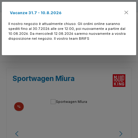
Passa al contenuto principale
Free shipping
Vacanze 31.7 - 10.8.2026
Il nostro negozio è attualmente chiuso. Gli ordini online saranno
spediti fino al 30.7.2026 alle ore 12:00, poi nuovamente a partire dal
10.08.2026. Da mercoledì 12.08.2026 saremo nuovamente a vostra
disposizione nel negozio. Il vostro team BRIFS
Hai 0 articoli nella l
Sportwagen Mîura
Salta la galleria di immagini
Sconto
%