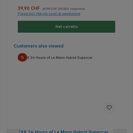
Prezzo di vendita:
Prezzo normale:
39,90 CHF
49,90 CHF
(20.04% risparmio)
Prezzi incl. IVA più costi di spedizione
Nel carrello
Salta la galleria dei prodotti
Customers also viewed
Sconto
%
9X8 24 Hours of Le Mans Hybrid Supercar