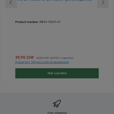
Product number:
RB01-11031-01
Prezzo di vendita:
Prezzo normale:
39,90 CHF
69,90 CHF
(42.92% risparmio)
Prezzi incl. IVA più costi di spedizione
Nel carrello
Free shipping