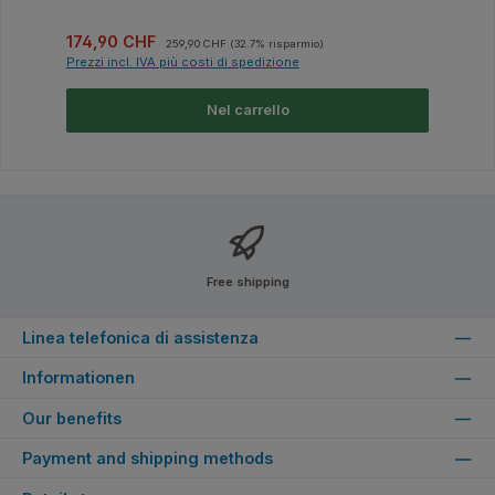
Prezzo di vendita:
Prezzo normale:
174,90 CHF
259,90 CHF
(32.7% risparmio)
Prezzi incl. IVA più costi di spedizione
Nel carrello
Free shipping
Linea telefonica di assistenza
Informationen
Our benefits
Payment and shipping methods