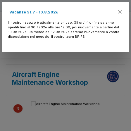
Passa al contenuto principale
Free shipping
Vacanze 31.7 - 10.8.2026
Il nostro negozio è attualmente chiuso. Gli ordini online saranno
spediti fino al 30.7.2026 alle ore 12:00, poi nuovamente a partire dal
10.08.2026. Da mercoledì 12.08.2026 saremo nuovamente a vostra
disposizione nel negozio. Il vostro team BRIFS
Hai 0 articoli nella l
Aircraft Engine
Maintenance Workshop
Salta la galleria di immagini
Sconto
%