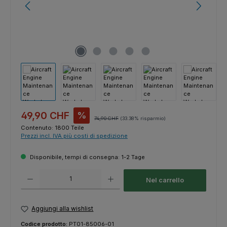
Prezzo di vendita:
49,90 CHF
%
Prezzo normale:
74,90 CHF
(33.38% risparmio)
Contenuto:
1800 Teile
Prezzi incl. IVA più costi di spedizione
Disponibile, tempi di consegna: 1-2 Tage
Quantità del prodotto: inserisci la quantità desiderata o usa i pulsanti p
Nel carrello
Aggiungi alla wishlist
Codice prodotto:
PT01-85006-01