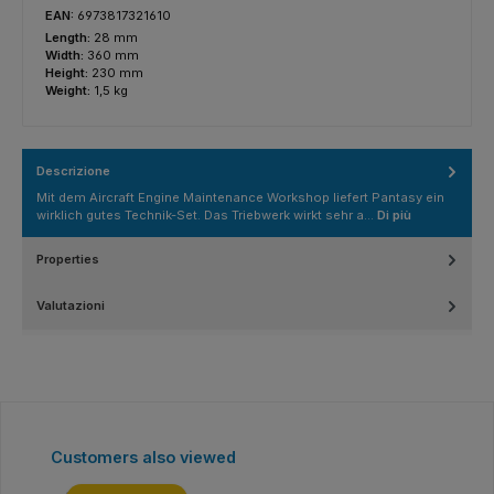
EAN:
6973817321610
Length:
28 mm
Width:
360 mm
Height:
230 mm
Weight:
1,5 kg
Descrizione
Mit dem Aircraft Engine Maintenance Workshop liefert Pantasy ein
wirklich gutes Technik-Set. Das Triebwerk wirkt sehr a…
Di più
Properties
Valutazioni
Salta la galleria dei prodotti
Customers also viewed