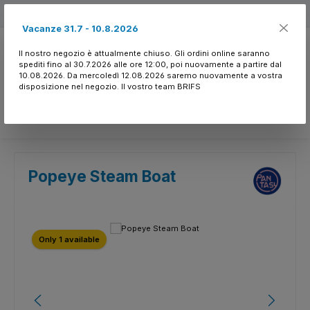
Passa al contenuto principale
Free shipping
Vacanze 31.7 - 10.8.2026
Il nostro negozio è attualmente chiuso. Gli ordini online saranno
spediti fino al 30.7.2026 alle ore 12:00, poi nuovamente a partire dal
10.08.2026. Da mercoledì 12.08.2026 saremo nuovamente a vostra
disposizione nel negozio. Il vostro team BRIFS
Hai 0 articoli nella l
Popeye Steam Boat
Salta la galleria di immagini
Only 1 available