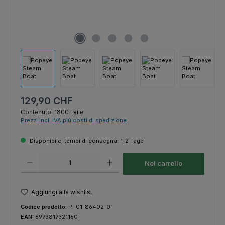
Prezzo normale:
129,90 CHF
Contenuto:
1800 Teile
Prezzi incl. IVA più costi di spedizione
Disponibile, tempi di consegna: 1-2 Tage
Quantità del prodotto: inserisci la quantità desiderata o usa i pulsanti p
Nel carrello
Aggiungi alla wishlist
Codice prodotto:
PT01-86402-01
EAN:
6973817321160