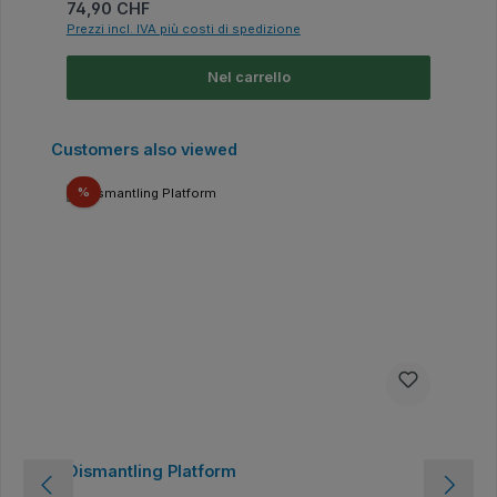
Prezzo normale:
74,90 CHF
Prezzi incl. IVA più costi di spedizione
Nel carrello
Salta la galleria dei prodotti
Customers also viewed
Sconto
%
Dismantling Platform