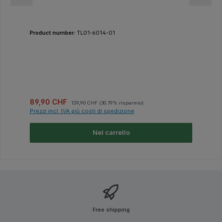
Product number:
TL01-6014-01
Prezzo di vendita:
Prezzo normale:
89,90 CHF
129,90 CHF
(30.79% risparmio)
Prezzi incl. IVA più costi di spedizione
Nel carrello
Free shipping