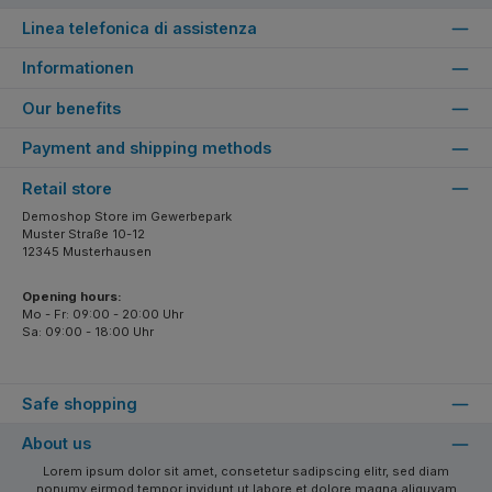
Linea telefonica di assistenza
Informationen
Our benefits
Payment and shipping methods
Retail store
Demoshop Store im Gewerbepark
Muster Straße 10-12
12345 Musterhausen
Opening hours:
Mo - Fr: 09:00 - 20:00 Uhr
Sa: 09:00 - 18:00 Uhr
Safe shopping
About us
Lorem ipsum dolor sit amet, consetetur sadipscing elitr, sed diam
nonumy eirmod tempor invidunt ut labore et dolore magna aliquyam