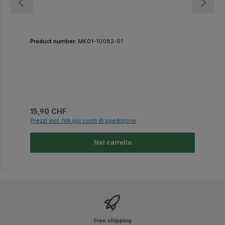
Product number:
MK01-10082-01
Prezzo normale:
15,90 CHF
Prezzi incl. IVA più costi di spedizione
Nel carrello
Free shipping