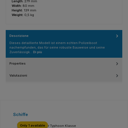
Length:
279 mm
Width:
80 mm
Height:
139 mm
Weight:
0,5 kg
Descrizione
Dieses detaillierte Modell ist einem echten Polizeiboot
nachempfunden, das für seine robuste Bauweise und seine
Zuverlässigk…
Di più
Properties
Valutazioni
Salta la galleria dei prodotti
Schiffe
Only 1 available