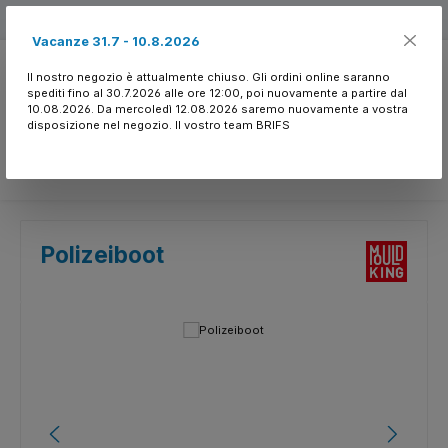
Passa al contenuto principale
Free shipping
Vacanze 31.7 - 10.8.2026
Il nostro negozio è attualmente chiuso. Gli ordini online saranno
spediti fino al 30.7.2026 alle ore 12:00, poi nuovamente a partire dal
10.08.2026. Da mercoledì 12.08.2026 saremo nuovamente a vostra
disposizione nel negozio. Il vostro team BRIFS
Hai 0 articoli nella l
Polizeiboot
Salta la galleria di immagini