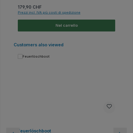
Prezzo normale:
179,90 CHF
Prezzi incl. IVA più costi di spedizione
Nel carrello
Salta la galleria dei prodotti
Customers also viewed
Feuerlöschboot