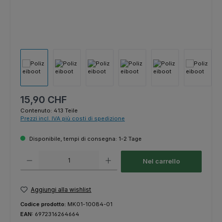
Prezzo normale:
15,90 CHF
Contenuto:
413 Teile
Prezzi incl. IVA più costi di spedizione
Disponibile, tempi di consegna: 1-2 Tage
Quantità del prodotto: inserisci la quantità desiderata o usa i pulsanti p
Nel carrello
Aggiungi alla wishlist
Codice prodotto:
MK01-10084-01
EAN:
6972316264664