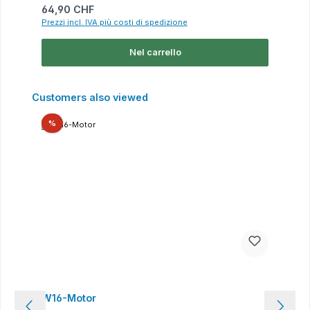
Prezzo normale:
64,90 CHF
Prezzi incl. IVA più costi di spedizione
Nel carrello
Salta la galleria dei prodotti
Customers also viewed
Sconto
%
W16-Motor