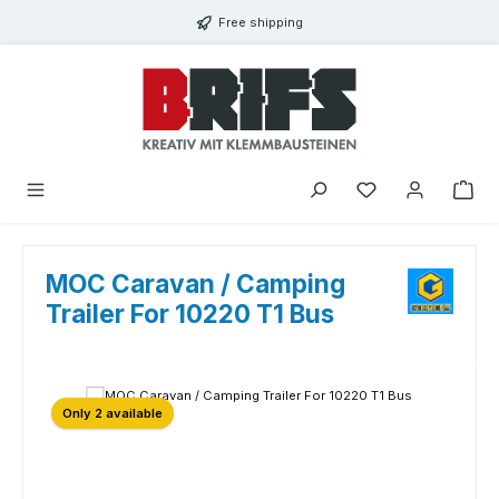
Passa al contenuto principale
Free shipping
Hai 0 articoli nella l
MOC Caravan / Camping
Trailer For 10220 T1 Bus
Salta la galleria di immagini
Only 2 available