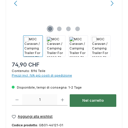
Prezzo normale:
74,90 CHF
Contenuto:
896 Teile
Prezzi incl. IVA più costi di spedizione
Disponibile, tempi di consegna: 1-2 Tage
Quantità del prodotto: inserisci la quantità desiderata o usa i pulsanti p
Nel carrello
Aggiungi alla wishlist
Codice prodotto:
GB01-46121-01