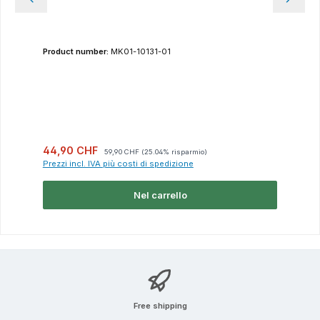
Product number:
MK01-10131-01
Prezzo di vendita:
Prezzo normale:
44,90 CHF
59,90 CHF
(25.04% risparmio)
Prezzi incl. IVA più costi di spedizione
Nel carrello
Free shipping