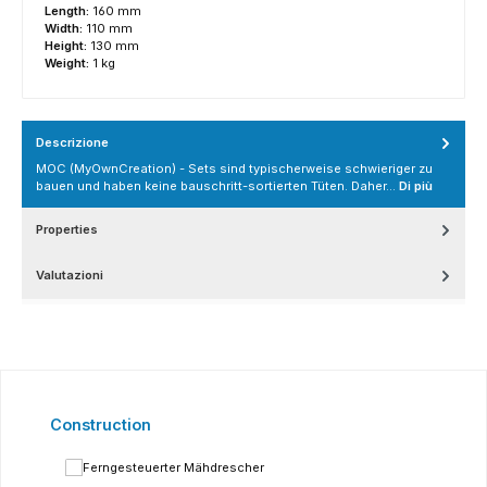
Length:
160 mm
Width:
110 mm
Height:
130 mm
Weight:
1 kg
Descrizione
MOC (MyOwnCreation) - Sets sind typischerweise schwieriger zu
bauen und haben keine bauschritt-sortierten Tüten. Daher…
Di più
Properties
Valutazioni
Salta la galleria dei prodotti
Construction