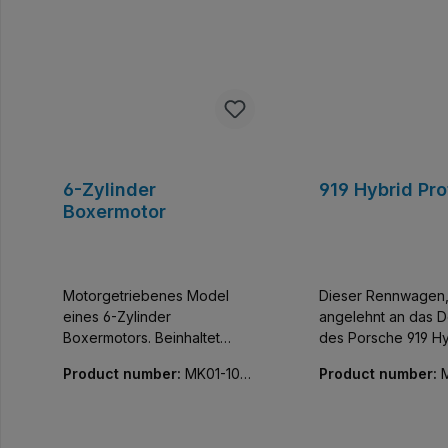
6-Zylinder
919 Hybrid Pr
Boxermotor
Motorgetriebenes Model
Dieser Rennwagen
eines 6-Zylinder
angelehnt an das D
Boxermotors. Beinhaltet
des Porsche 919 Hy
einen XL-Motor und eine
Prototyp gehört zu
Product number:
MK01-1019
Product number:
Batteriebox.
ganzen Reihe von
3-01
02-01
Automobil-Sammler
für Erwachsene. Di
detailgetreuen Aut