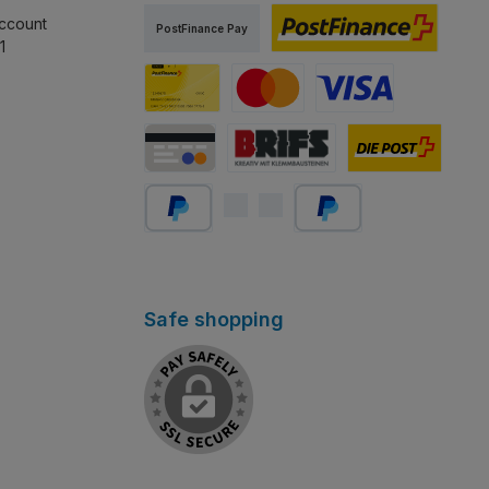
TWINT
PostFinance Pay
ccount
PostFinance Pay
1
PostFinance E-finance
Carta PostFinance
Mastercard
Visa
Carta di credito/debito
Abholung Store Rapperswil
Schweizer Post
PayPal
Später bezahlen
Safe shopping