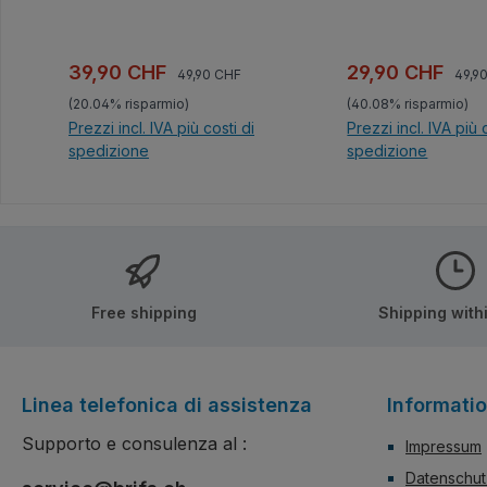
erstklassig aus und
keiner Vitrine fehle
gute Qualität der
Prezzo normale:
Prez
Prezzo di vendita:
Prezzo di vendi
39,90 CHF
29,90 CHF
49,90 CHF
49,9
Bausteine.100% ko
(20.04% risparmio)
(40.08% risparmio)
mit den Klemmbaus
Prezzi incl. IVA più costi di
Prezzi incl. IVA più 
des Marktführers.G
spedizione
spedizione
verständliche Baua
beiliegend.
Nel carrello
Nel carrel
Free shipping
Shipping with
Linea telefonica di assistenza
Informati
Supporto e consulenza al :
Impressum
Datenschut