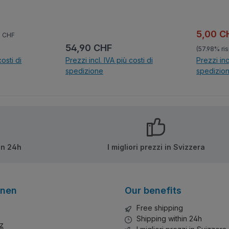
 dürfen in
Der Texaner Carroll Shelby
n. Sehr
entwickelte das von dem
1905 gegründeten
zo normale:
ta:
Prezzo 
5,00 
0 CHF
mpatibel
Automobilhersteller AC
Prezzo normale:
54,90 CHF
(57.98% ri
teinen
gebaute Modell AC Ace
costi di
Prezzi incl. IVA più costi di
Prezzi inc
ut
weiter, nachdem er AC
spedizione
spedizio
nleitung
vorgeschlagen hatte, einen
amerikanischen Achtzylinder
lo
Nel carrello
N
in das Ace-Chassis
einzubauen. Die Cobra
wurde durch ihn berühmt.
in 24h
I migliori prezzi in Svizzera
onen
Our benefits
Free shipping
Shipping within 24h
z