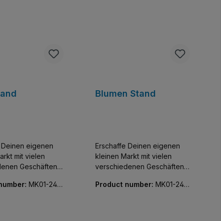
tand
Blumen Stand
e Deinen eigenen
Erschaffe Deinen eigenen
arkt mit vielen
kleinen Markt mit vielen
denen Geschäften
verschiedenen Geschäften
 Zum zMittag
und Minifiguren. Blumen für
 number:
MK01-240
Product number:
MK01-240
 Cervelat vom Grill.
die Liebste. Enthält eine
32-01
ine passende
passende Minifigur.