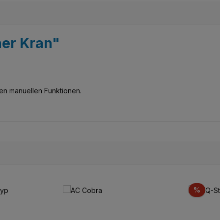
her Kran"
len manuellen Funktionen.
Scon
%