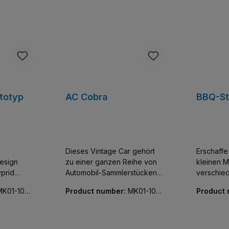
ototyp
AC Cobra
BBQ-S
,
Dieses Vintage Car gehört
Erschaff
esign
zu einer ganzen Reihe von
kleinen M
prid
Automobil-Sammlerstücken
verschie
 einer
für Erwachsene. Die
und Minifiguren.
MK01-100
Product number:
MK01-102
Product
detailgetreuen Autos sehen
eine feine
28-01
28-01
stücken
erstklassig aus und dürfen in
Enthält e
e
keiner Vitrine fehlen. Hier
Minifigur.
os sehen
das Modell eines AC Cobra.