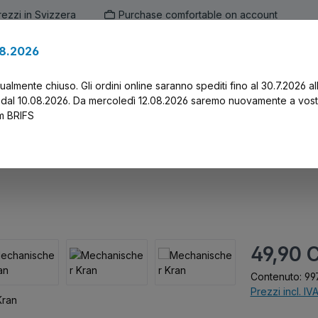
prezzi in Svizzera
Purchase comfortable on account
.8.2026
en
Marken
Alle Produkte
Druck-Servi
tualmente chiuso. Gli ordini online saranno spediti fino al 30.7.2026 al
 dal 10.08.2026. Da mercoledì 12.08.2026 saremo nuovamente a vost
am BRIFS
Prezzo normal
49,90 
Contenuto:
99
Prezzi incl. IV