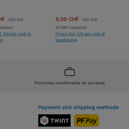
Prezzo normale:
Prezzo normale:
di vendita:
Prezzo di vendita:
CHF
5,00 CHF
11,90 CHF
11,90 CHF
sparmio)
(57.98% risparmio)
l. IVA più costi di
Prezzi incl. IVA più costi di
ne
spedizione
el carrello
Nel carrello
Purchase comfortable on account
Payment and shipping methods