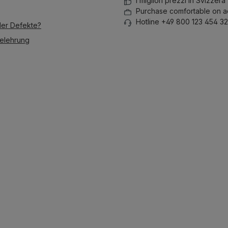
I migliori prezzi in Svizzera
Purchase comfortable on a
Hotline +49 800 123 454 32
der Defekte?
elehrung