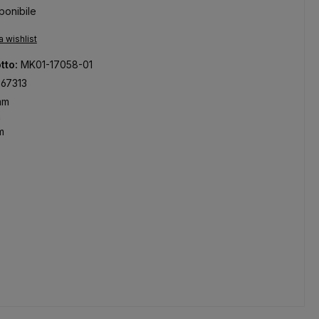
ponibile
a wishlist
tto:
MK01-17058-01
267313
mm
m
m