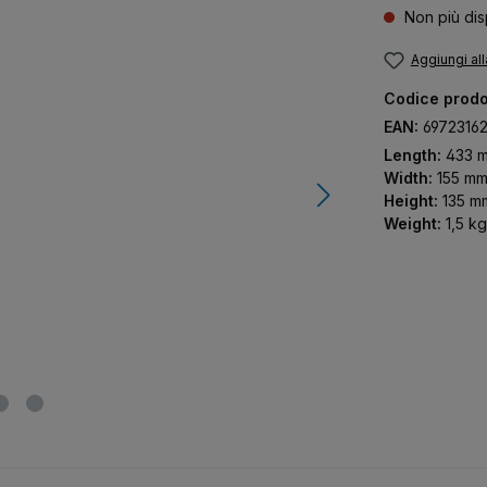
Non più dis
Aggiungi all
Codice prodo
EAN:
6972316
Length:
433 
Width:
155 m
Height:
135 m
Weight:
1,5 kg