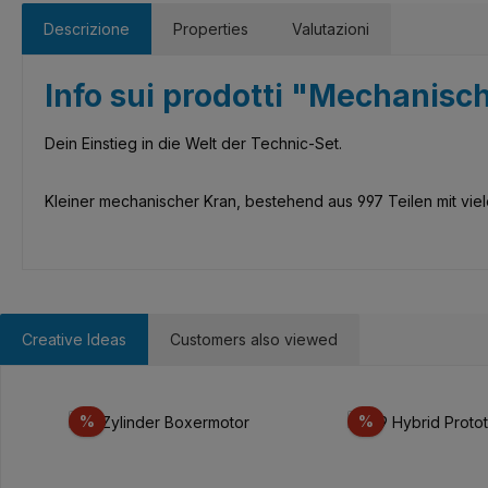
Descrizione
Properties
Valutazioni
Info sui prodotti "Mechanisc
Dein Einstieg in die Welt der Technic-Set.
Kleiner mechanischer Kran, bestehend aus 997 Teilen mit vie
Creative Ideas
Customers also viewed
Salta la galleria dei prodotti
Sconto
Sconto
%
%