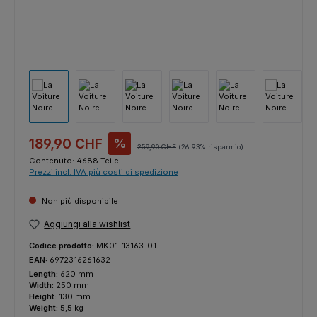
Prezzo di vendita:
189,90 CHF
%
Prezzo normale:
259,90 CHF
(26.93% risparmio)
Contenuto:
4688 Teile
Prezzi incl. IVA più costi di spedizione
Non più disponibile
Aggiungi alla wishlist
Codice prodotto:
MK01-13163-01
EAN:
6972316261632
Length:
620 mm
Width:
250 mm
Height:
130 mm
Weight:
5,5 kg