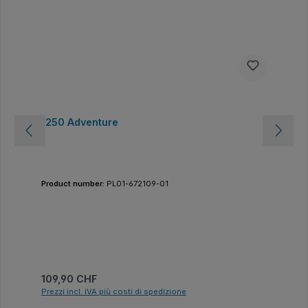
1250 Adventure
Product number:
PL01-672109-01
Prezzo normale:
109,90 CHF
Prezzi incl. IVA più costi di spedizione