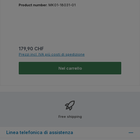
Product number:
MK01-18031-01
Prezzo normale:
179,90 CHF
Prezzi incl. IVA più costi di spedizione
Nel carrello
Free shipping
Linea telefonica di assistenza