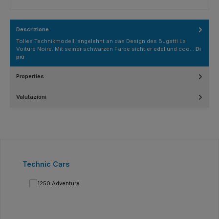
Descrizione
Tolles Technikmodell, angelehnt an das Design des Bugatti La
Voiture Noire. Mit seiner schwarzen Farbe sieht er edel und coo…
Di
più
Properties
Valutazioni
Salta la galleria dei prodotti
Technic Cars