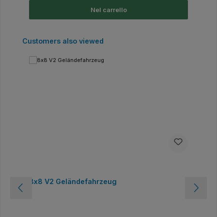
Nel carrello
Salta la galleria dei prodotti
Customers also viewed
8x8 V2 Geländefahrzeug