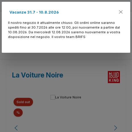
Passa al contenuto principale
Free shipping
Vacanze 31.7 - 10.8.2026
Il nostro negozio è attualmente chiuso. Gli ordini online saranno
spediti fino al 30.7.2026 alle ore 12:00, poi nuovamente a partire dal
10.08.2026. Da mercoledì 12.08.2026 saremo nuovamente a vostra
disposizione nel negozio. Il vostro team BRIFS
Hai 0 articoli nella l
La Voiture Noire
Salta la galleria di immagini
Sold out
Sconto
%