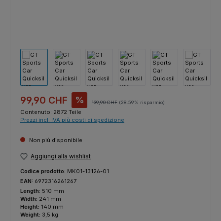
Prezzo di vendita:
99,90 CHF
%
Prezzo normale:
139,90 CHF
(28.59% risparmio)
Contenuto:
2872 Teile
Prezzi incl. IVA più costi di spedizione
Non più disponibile
Aggiungi alla wishlist
Codice prodotto:
MK01-13126-01
EAN:
6972316261267
Length:
510 mm
Width:
241 mm
Height:
140 mm
Weight:
3,5 kg