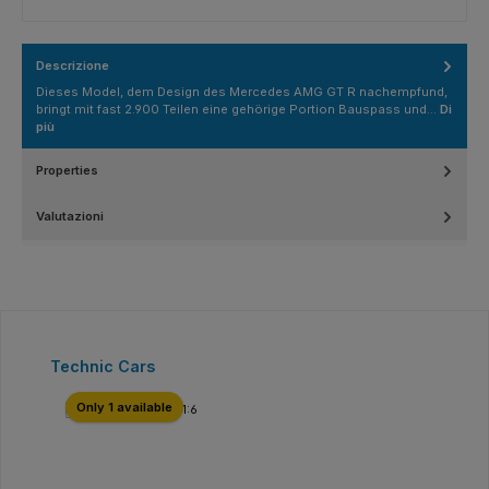
Descrizione
Dieses Model, dem Design des Mercedes AMG GT R nachempfund,
bringt mit fast 2.900 Teilen eine gehörige Portion Bauspass und…
Di
più
Properties
Valutazioni
Salta la galleria dei prodotti
Technic Cars
Only 1 available