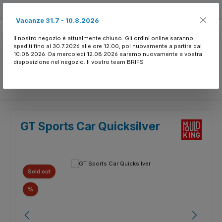
Passa al contenuto principale
Free shipping
Vacanze 31.7 - 10.8.2026
Il nostro negozio è attualmente chiuso. Gli ordini online saranno
spediti fino al 30.7.2026 alle ore 12:00, poi nuovamente a partire dal
10.08.2026. Da mercoledì 12.08.2026 saremo nuovamente a vostra
disposizione nel negozio. Il vostro team BRIFS
Hai 0 articoli nella l
GT Sports Car Quicksilver
Salta la galleria di immagini
Sold out
Sconto
%