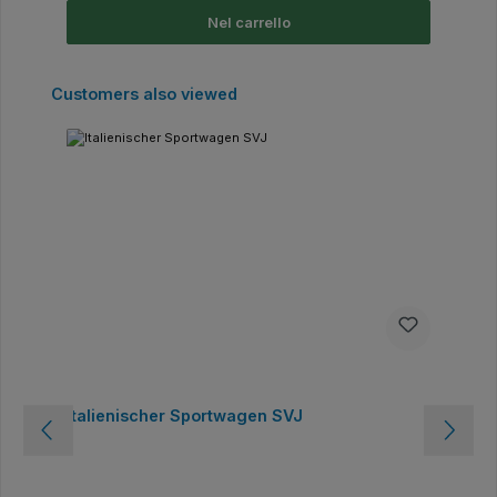
Nel carrello
Salta la galleria dei prodotti
Customers also viewed
Italienischer Sportwagen SVJ