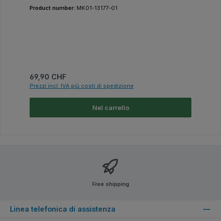
Product number:
MK01-13177-01
Prezzo normale:
69,90 CHF
Prezzi incl. IVA più costi di spedizione
Nel carrello
Free shipping
Linea telefonica di assistenza