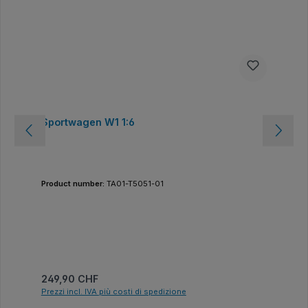
Sportwagen W1 1:6
Product number:
TA01-T5051-01
Prezzo normale:
249,90 CHF
Prezzi incl. IVA più costi di spedizione