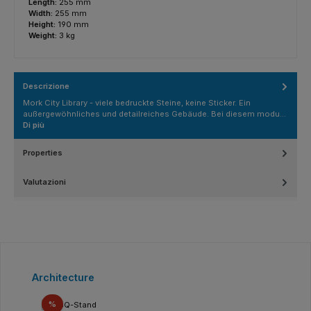
Length:
255 mm
Width:
255 mm
Height:
190 mm
Weight:
3 kg
Descrizione
Mork City Library - viele bedruckte Steine, keine Sticker. Ein
außergewöhnliches und detailreiches Gebäude. Bei diesem modu…
Di più
Properties
Valutazioni
Salta la galleria dei prodotti
Architecture
Sconto
%