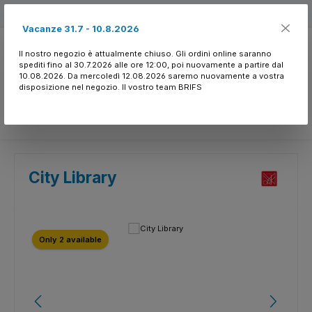
Passa al contenuto principale
Free shipping
Vacanze 31.7 - 10.8.2026
Il nostro negozio è attualmente chiuso. Gli ordini online saranno
spediti fino al 30.7.2026 alle ore 12:00, poi nuovamente a partire dal
10.08.2026. Da mercoledì 12.08.2026 saremo nuovamente a vostra
disposizione nel negozio. Il vostro team BRIFS
Hai 0 articoli nella l
City Library
Salta la galleria di immagini
Only 2 available