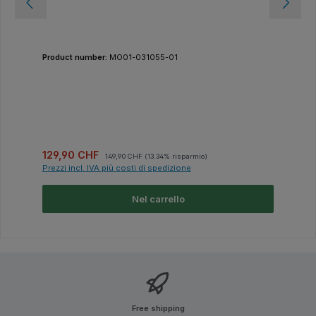
Product number:
MO01-031055-01
Prezzo di vendita:
Prezzo normale:
129,90 CHF
149,90 CHF
(13.34% risparmio)
Prezzi incl. IVA più costi di spedizione
Nel carrello
Free shipping