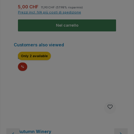
Prezzo di vendita:
Prezzo normale:
5,00 CHF
11,90 CHF
(57.98% risparmio)
Prezzi incl. IVA più costi di spedizione
Nel carrello
Salta la galleria dei prodotti
Customers also viewed
Only 2 available
Sconto
%
Autumn Winery