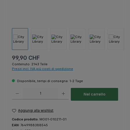
Prezzo normale:
99,90 CHF
Contenuto:
2143 Teile
Prezzi incl. IVA più costi di spedizione
Disponibile, tempi di consegna: 1-2 Tage
Quantità del prodotto: inserisci la quantità desiderata o usa i pulsanti p
Nel carrello
Aggiungi alla wishlist
Codice prodotto:
MO01-010211-01
EAN:
7649988388545