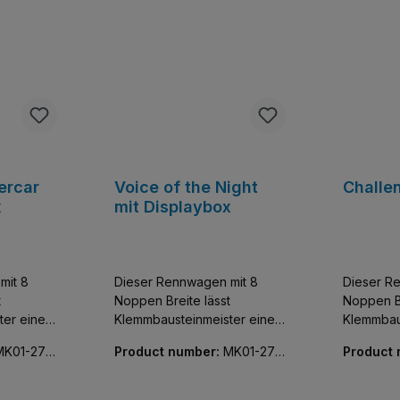
ercar
Voice of the Night
Challe
x
mit Displaybox
mit 8
Dieser Rennwagen mit 8
Dieser R
t
Noppen Breite lässt
Noppen Br
ter einen
Klemmbausteinmeister einen
Klemmbau
tzer der
der exklusivsten Flitzer der
der exklu
MK01-270
Product number:
MK01-270
Product
e und
Welt sammeln. Baue und
Welt sam
96-01
98-01
entdecke diese
entdecke
bildung
detailgetreue Nachbildung
detailget