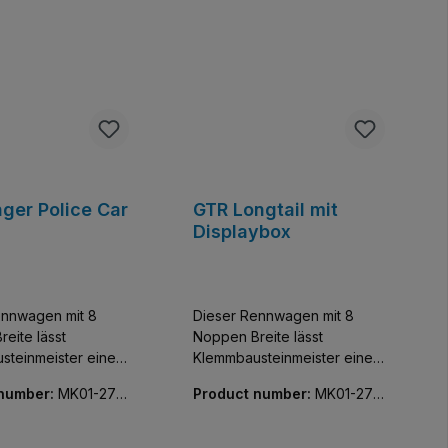
nger Police Car
GTR Longtail mit
Displaybox
ennwagen mit 8
Dieser Rennwagen mit 8
eite lässt
Noppen Breite lässt
steinmeister einen
Klemmbausteinmeister einen
sivsten Flitzer der
der exklusivsten Flitzer der
 number:
MK01-270
Product number:
MK01-270
meln. Baue und
Welt sammeln. Baue und
89-01
 diese
entdecke diese
reue Nachbildung
detailgetreue Nachbildung