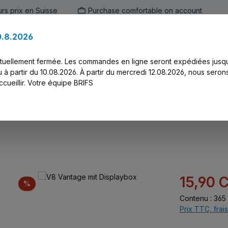
urs prix en Suisse
Purchase comfortable on account
0.8.2026
ien
Marken
Alle Produkte
Druck-Ser
ctuellement fermée. Les commandes en ligne seront expédiées jusq
 à partir du 10.08.2026. À partir du mercredi 12.08.2026, nous seron
cueillir. Votre équipe BRIFS
ybox
Prix de vente :
15,90 
Réduction
%
Contenu :
365 
Prix TTC, frais