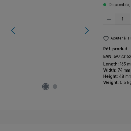
Disponible, 
Quantité de pr
Ajouter à la
Réf. produit :
EAN:
6972316
Length:
165 
Width:
74 mm
Height:
48 m
Weight:
0,5 k