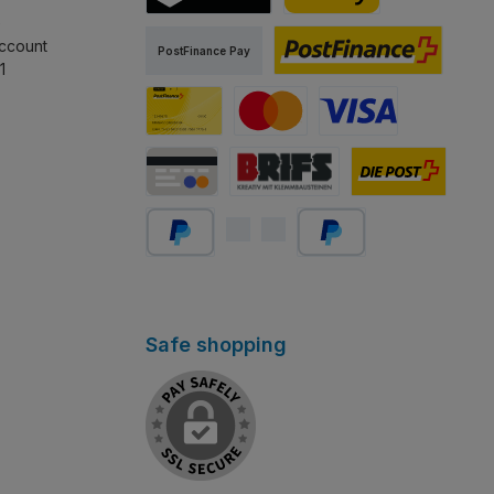
sst.
stapeln lässt.
e
TWINT
PostFinance Pay
ccount
PostFinance Pay
1
PostFinance e-finance
Carte PostFinance
MasterCard
Visa
Carte de crédit/débit
Abholung Store Rapperswil
Schweizer Post
PayPal
Später bezahlen
Safe shopping