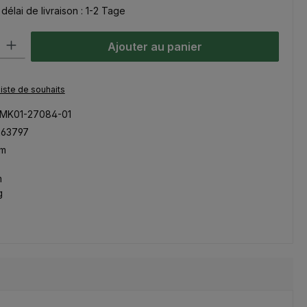
délai de livraison : 1-2 Tage
oduit : Entrez la quantité souhaitée ou utilisez les boutons pour aug
Ajouter au panier
 liste de souhaits
MK01-27084-01
263797
mm
m
g