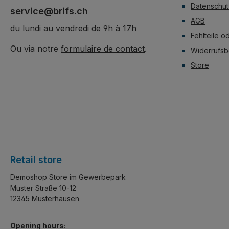
stapeln lässt.
stapeln lässt.
Datenschut
service@brifs.ch
AGB
du lundi au vendredi de 9h à 17h
Fehlteile o
Ou via notre
formulaire de contact
.
Widerrufsb
Store
Retail store
Demoshop Store im Gewerbepark
Muster Straße 10-12
12345 Musterhausen
Opening hours: