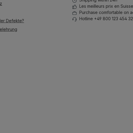
stapeln lässt.
stapeln lä
z
Les meilleurs prix en Suiss
Purchase comfortable on a
Hotline +49 800 123 454 32
der Defekte?
elehrung