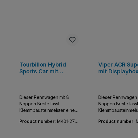
Tourbillon Hybrid
Viper ACR Sup
Sports Car mit
mit Displaybo
Displaybox
Dieser Rennwagen mit 8
Dieser Rennwagen 
Noppen Breite lässt
Noppen Breite läss
Klemmbausteinmeister einen
Klemmbausteinmeis
der exklusivsten Flitzer der
der exklusivsten Fli
Product number:
MK01-271
Product number:
Welt sammeln. Baue und
Welt sammeln. Bau
02-01
95-01
entdecke diese
entdecke diese
detailgetreue Nachbildung
detailgetreue Nach