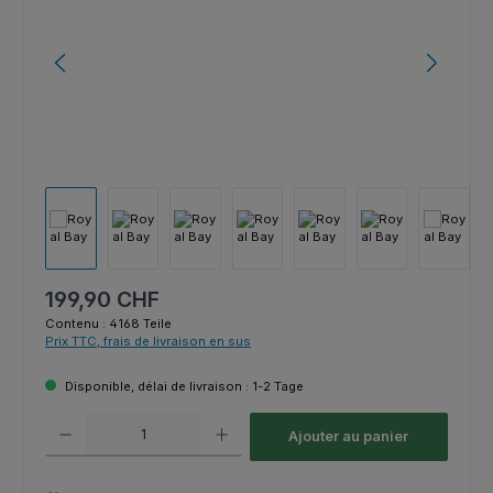
Prix régulier :
199,90 CHF
Contenu :
4168 Teile
Prix TTC, frais de livraison en sus
Disponible, délai de livraison : 1-2 Tage
Quantité de produit : Entrez la quantité souhaitée ou utilisez les bouton
Ajouter au panier