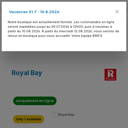
Passer au contenu principal
Free shipping
Vacances 31.7 - 10.8.2026
Notre boutique est actuellement fermée. Les commandes en ligne
seront expédiées jusqu'au 30.07.2026 à 12h00, puis à nouveau à
partir du 10.08.2026. À partir du mercredi 12.08.2026, nous serons de
retour en boutique pour vous accueillir. Votre équipe BRIFS
Vous avez 0 article
Royal Bay
uniquement en ligne
Ignorer la galerie d'images
Only 1 available