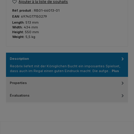
Ajouter à la liste de souhaits
Réf. produit :
RB01-66013-01
EAN:
6974077150279
Length:
513 mm
Width:
434 mm
Height:
550 mm
Weight:
5,5 kg
Description
Reobrix liefert mit der Königlichen Bucht ein imposantes Spielset,
dass auch im Regal einen guten Eindruck macht. Die aufge…
Plus
Properties
Évaluations