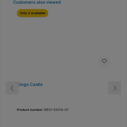
Ignorer la galerie de produits
Customers also viewed
Only 2 available
Kings Castle
Product number:
RB01-55016-01