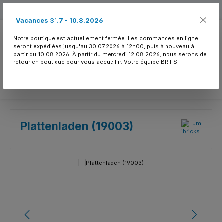
Passer au contenu principal
Free shipping
Vacances 31.7 - 10.8.2026
Notre boutique est actuellement fermée. Les commandes en ligne
seront expédiées jusqu'au 30.07.2026 à 12h00, puis à nouveau à
partir du 10.08.2026. À partir du mercredi 12.08.2026, nous serons de
retour en boutique pour vous accueillir. Votre équipe BRIFS
Vous avez 0 article
Plattenladen (19003)
Ignorer la galerie d'images