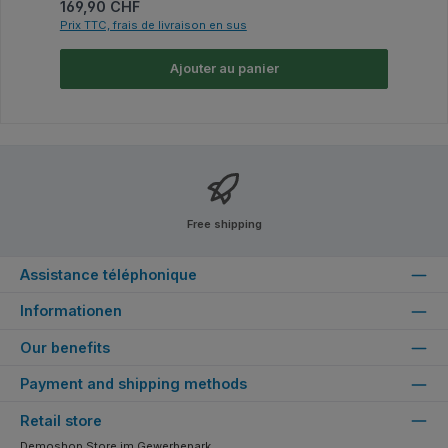
Prix régulier :
169,90 CHF
Prix TTC, frais de livraison en sus
Ajouter au panier
Free shipping
Assistance téléphonique
Informationen
Our benefits
Payment and shipping methods
Retail store
Demoshop Store im Gewerbepark