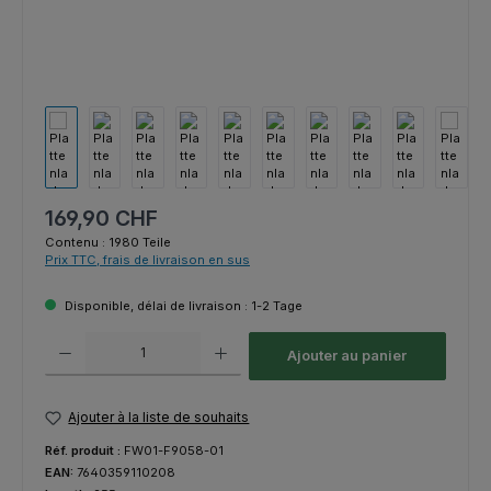
Prix régulier :
169,90 CHF
Contenu :
1980 Teile
Prix TTC, frais de livraison en sus
Disponible, délai de livraison : 1-2 Tage
Quantité de produit : Entrez la quantité souhaitée ou utilisez les bouton
Ajouter au panier
Ajouter à la liste de souhaits
Réf. produit :
FW01-F9058-01
EAN:
7640359110208