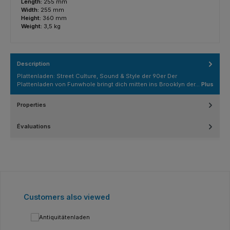
Length:
255 mm
Width:
255 mm
Height:
360 mm
Weight:
3,5 kg
Description
Plattenladen: Street Culture, Sound & Style der 90er Der
Plattenladen von Funwhole bringt dich mitten ins Brooklyn der…
Plus
Properties
Évaluations
Ignorer la galerie de produits
Customers also viewed