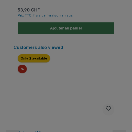
Prix régulier :
53,90 CHF
Prix TTC, frais de livraison en sus
Ajouter au panier
Ignorer la galerie de produits
Customers also viewed
Only 2 available
Réduction
%