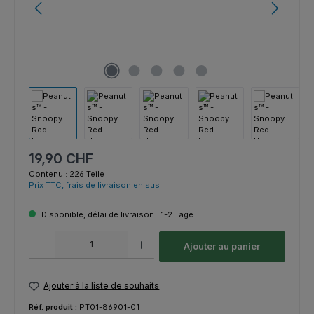
Prix régulier :
19,90 CHF
Contenu :
226 Teile
Prix TTC, frais de livraison en sus
Disponible, délai de livraison : 1-2 Tage
Quantité de produit : Entrez la quantité souhaitée ou utilisez les bouton
Ajouter au panier
Ajouter à la liste de souhaits
Réf. produit :
PT01-86901-01