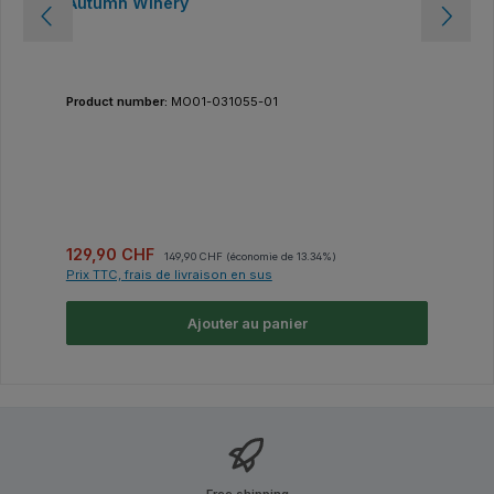
Autumn Winery
Product number:
MO01-031055-01
Prix de vente :
Prix régulier :
129,90 CHF
149,90 CHF
(économie de 13.34%)
Prix TTC, frais de livraison en sus
Ajouter au panier