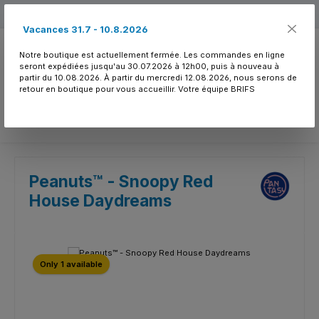
Passer au contenu principal
Free shipping
Vacances 31.7 - 10.8.2026
Notre boutique est actuellement fermée. Les commandes en ligne
seront expédiées jusqu'au 30.07.2026 à 12h00, puis à nouveau à
partir du 10.08.2026. À partir du mercredi 12.08.2026, nous serons de
retour en boutique pour vous accueillir. Votre équipe BRIFS
Vous avez 0 article
Peanuts™ - Snoopy Red
House Daydreams
Ignorer la galerie d'images
Only 1 available