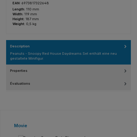
EAN:
6973817322648
Length:
110 mm
Width:
119 mm
Height:
187 mm
Weight:
0,5 kg
Description
Peanuts - Snoopy Red House Daydreams Set enthält eine neu
gestaltete Minifigur.
Properties
Évaluations
Ignorer la galerie de produits
Movie