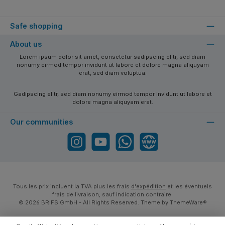
Safe shopping
About us
Lorem ipsum dolor sit amet, consetetur sadipscing elitr, sed diam
nonumy eirmod tempor invidunt ut labore et dolore magna aliquyam
erat, sed diam voluptua.
Gadipscing elitr, sed diam nonumy eirmod tempor invidunt ut labore et
dolore magna aliquyam erat.
Our communities
Instagram
YouTube
WhatsApp
Website
Tous les prix incluent la TVA plus les frais
d'expédition
et les éventuels
frais de livraison, sauf indication contraire.
© 2026 BRIFS GmbH - All Rights Reserved. Theme by
ThemeWare®