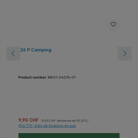
126 P Camping
Product number:
MK01-24074-01
Prix de vente :
Prix régulier :
9,90 CHF
19,90 CHF
(économie de 50.25%)
Prix TTC, frais de livraison en sus