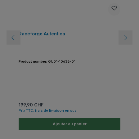
Raceforge Autentica
Product number:
GU01-10638-01
Prix régulier :
199,90 CHF
Prix TTC, frais de livraison en sus
Ajouter au panier