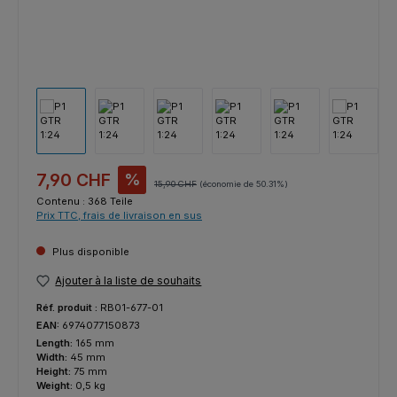
Prix de vente :
7,90 CHF
%
Prix régulier :
15,90 CHF
(économie de 50.31%)
Contenu :
368 Teile
Prix TTC, frais de livraison en sus
Plus disponible
Ajouter à la liste de souhaits
Réf. produit :
RB01-677-01
EAN:
6974077150873
Length:
165 mm
Width:
45 mm
Height:
75 mm
Weight:
0,5 kg