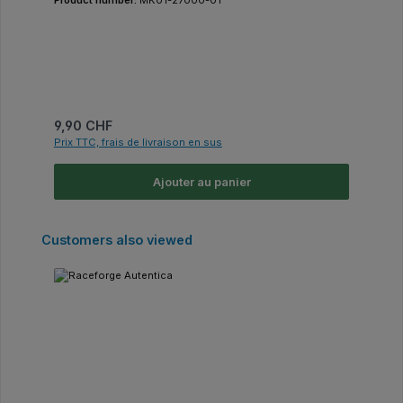
Product number:
MK01-27000-01
Prix régulier :
9,90 CHF
Prix TTC, frais de livraison en sus
Ajouter au panier
Ignorer la galerie de produits
Customers also viewed