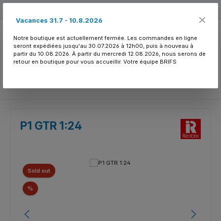
Passer au contenu principal
Free shipping
Vacances 31.7 - 10.8.2026
Notre boutique est actuellement fermée. Les commandes en ligne
seront expédiées jusqu'au 30.07.2026 à 12h00, puis à nouveau à
partir du 10.08.2026. À partir du mercredi 12.08.2026, nous serons de
retour en boutique pour vous accueillir. Votre équipe BRIFS
Vous avez 0 article
P1 GTR 1:24
Ignorer la galerie d'images
Sold out
Réduction
%