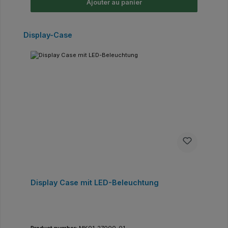
Ajouter au panier
Ignorer la galerie de produits
Display-Case
Display Case mit LED-Beleuchtung