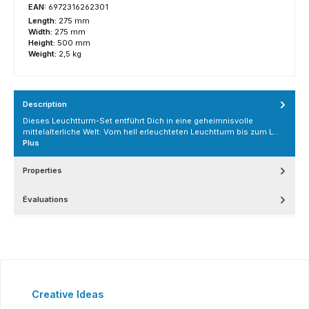
EAN:
6972316262301
Length:
275 mm
Width:
275 mm
Height:
500 mm
Weight:
2,5 kg
Description
Dieses Leuchtturm-Set entführt Dich in eine geheimnisvolle
mittelalterliche Welt: Vom hell erleuchteten Leuchtturm bis zum L…
Plus
Properties
Évaluations
Ignorer la galerie de produits
Creative Ideas