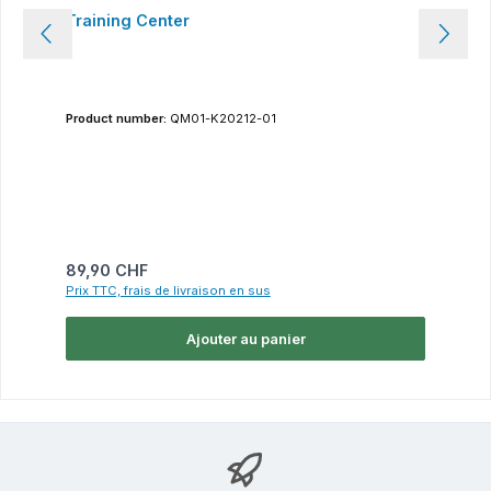
Training Center
Product number:
QM01-K20212-01
Prix régulier :
89,90 CHF
Prix TTC, frais de livraison en sus
Ajouter au panier