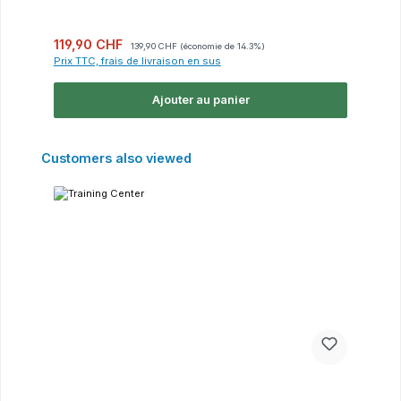
Prix de vente :
Prix régulier :
119,90 CHF
139,90 CHF
(économie de 14.3%)
Prix TTC, frais de livraison en sus
Ajouter au panier
Ignorer la galerie de produits
Customers also viewed