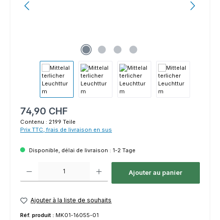
Prix régulier :
74,90 CHF
Contenu :
2199 Teile
Prix TTC, frais de livraison en sus
Disponible, délai de livraison : 1-2 Tage
Quantité de produit : Entrez la quantité souhaitée ou utilisez les bouton
Ajouter au panier
Ajouter à la liste de souhaits
Réf. produit :
MK01-16055-01