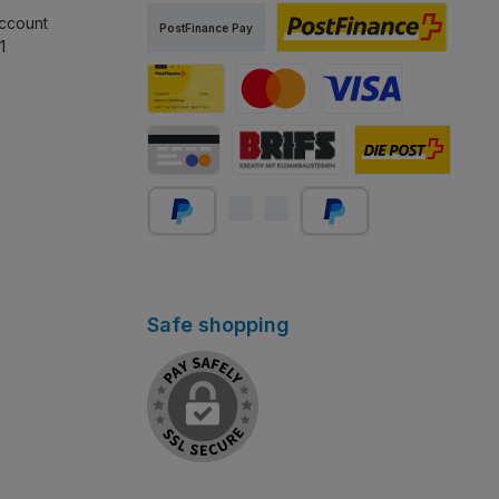
TWINT
PostFinance Pay
ccount
PostFinance Pay
1
PostFinance e-finance
Carte PostFinance
MasterCard
Visa
Carte de crédit/débit
Abholung Store Rapperswil
Schweizer Post
PayPal
Später bezahlen
Safe shopping