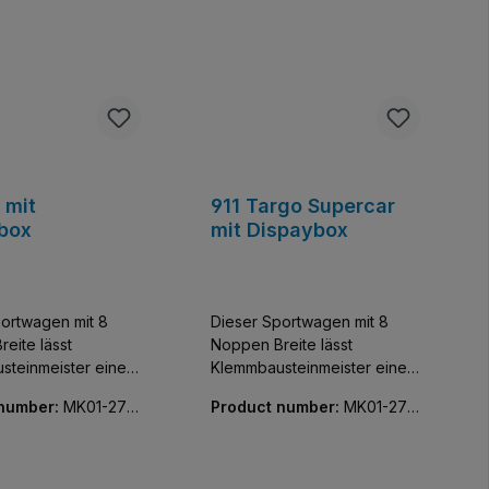
 mit
911 Targo Supercar
box
mit Dispaybox
ortwagen mit 8
Dieser Sportwagen mit 8
eite lässt
Noppen Breite lässt
steinmeister einen
Klemmbausteinmeister einen
sivsten Flitzer der
der exklusivsten Flitzer der
 number:
MK01-270
Product number:
MK01-270
meln. Baue und
Welt sammeln. Baue und
60-01
 diese
entdecke diese
reue Nachbildung
detailgetreue Nachbildung
ugeot 908.
eines Porsche 911 Targa.