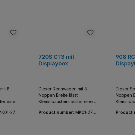
720S GT3 mit
908 RC
Displaybox
Dispay
mit 8
Dieser Rennwagen mit 8
Dieser Sp
t
Noppen Breite lässt
Noppen Br
ter einen
Klemmbausteinmeister einen
Klemmbau
tzer der
der exklusivsten Flitzer der
der exklu
MK01-270
Product number:
MK01-270
Product
e und
Welt sammeln. Baue und
Welt sam
64-01
74-01
entdecke diese
entdecke
bildung
detailgetreue Nachbildung
detailget
sta.
eines McLaren 720S.
eines Pe