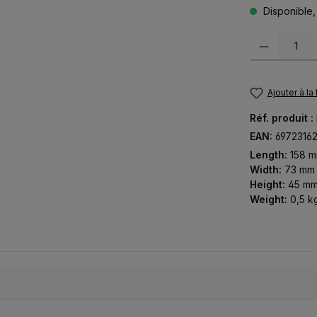
Disponible, 
Quantité de pr
Ajouter à la
Réf. produit :
EAN:
6972316
Length:
158 
Width:
73 mm
Height:
45 m
Weight:
0,5 k