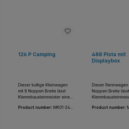
126 P Camping
488 Pista mit
Displaybox
Dieser kultige Kleinwagen
Dieser Rennwagen 
mit 8 Noppen Breite lässt
Noppen Breite läss
Klemmbausteinmeister einen
Klemmbausteinmeis
der coolsten Flitzer der Welt
der exklusivsten Fli
Product number:
MK01-240
Product number:
sammeln. Baue und
Welt sammeln. Bau
74-01
68-01
entdecke diese
entdecke diese
detailgetreue Nachbildung
detailgetreue Nach
eines italienischen
eines Ferrari 488 Pi