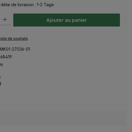
délai de livraison : 1-2 Tage
oduit : Entrez la quantité souhaitée ou utilisez les boutons pour aug
Ajouter au panier
 liste de souhaits
MK01-27036-01
268419
mm
m
g