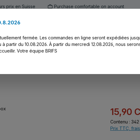
urs prix en Suisse
Purchase comfortable on account
0.8.2026
ien
Marken
Alle Produkte
Druck-Ser
ctuellement fermée. Les commandes en ligne seront expédiées jusq
 à partir du 10.08.2026. À partir du mercredi 12.08.2026, nous seron
cueillir. Votre équipe BRIFS
Prix de vente :
15,90 
Contenu :
342 
Prix TTC, frais