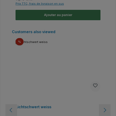
Prix TTC, frais de livraison en sus
Ajouter au panier
Ignorer la galerie de produits
Customers also viewed
Réduction
%
Lichtschwert weiss