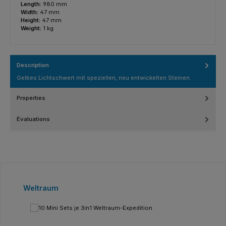
Length:
980 mm
Width:
47 mm
Height:
47 mm
Weight:
1 kg
Description
Gelbes Lichtschwert mit speziellen, neu entwickelten Steinen.
Properties
Évaluations
Ignorer la galerie de produits
Weltraum