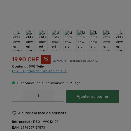
Prix de vente :
19,90 CHF
%
Prix régulier :
29,90 CHF
(économie de 33.44%)
Contenu :
598 Teile
Prix TTC, frais de livraison en sus
Disponible, délai de livraison : 1-2 Tage
Quantité de produit : Entrez la quantité souhaitée ou utilisez les bouton
Ajouter au panier
Ajouter à la liste de souhaits
Réf. produit :
RB01-99012-01
EAN:
6974077151573