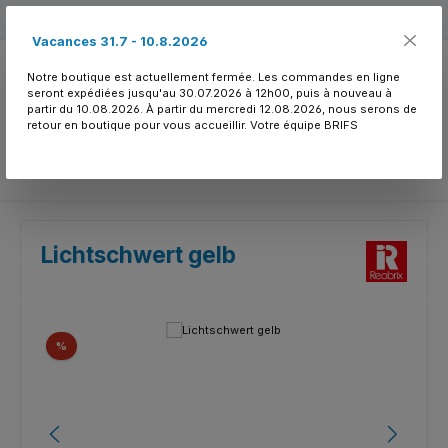
Passer au contenu principal
Free shipping
Vacances 31.7 - 10.8.2026
Notre boutique est actuellement fermée. Les commandes en ligne
seront expédiées jusqu'au 30.07.2026 à 12h00, puis à nouveau à
partir du 10.08.2026. À partir du mercredi 12.08.2026, nous serons de
retour en boutique pour vous accueillir. Votre équipe BRIFS
Vous avez 0 article
Lichtschwert gelb
Ignorer la galerie d'images
Réduction
%