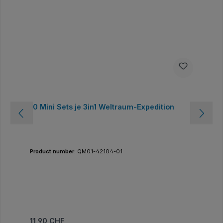
10 Mini Sets je 3in1 Weltraum-Expedition
Product number:
QM01-42104-01
Prix régulier :
11,90 CHF