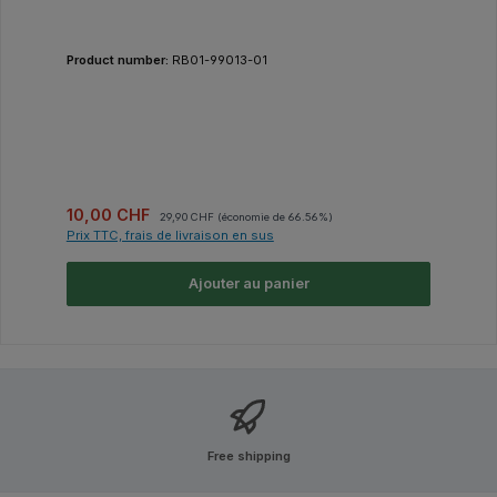
Product number:
RB01-99013-01
Prix de vente :
Prix régulier :
10,00 CHF
29,90 CHF
(économie de 66.56%)
Prix TTC, frais de livraison en sus
Ajouter au panier
Free shipping