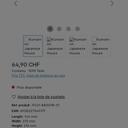
Prix régulier :
64,90 CHF
Contenu :
1099 Teile
Prix TTC, frais de livraison en sus
Plus disponible
Ajouter à la liste de souhaits
Réf. produit :
PL01-880018-01
EAN:
6928227340171
Length:
144 mm
Width:
272 mm
Height:
213 mm