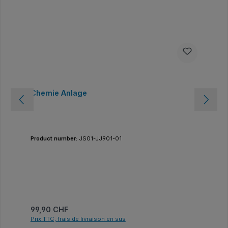
Chemie Anlage
Product number:
JS01-JJ901-01
Prix régulier :
99,90 CHF
Prix TTC, frais de livraison en sus