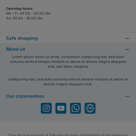
Opening hours:
Mo - Fr: 09:00 - 20:00 Uhr
Sa: 09:00 - 18:00 Uhr
Safe shopping
About us
Lorem ipsum dolor sit amet, consetetur sadipscing elitr, sed diam
nonumy eirmod tempor invidunt ut labore et dolore magna aliquyam
erat, sed diam voluptua.
Gadipscing elitr, sed diam nonumy eirmod tempor invidunt ut labore et
dolore magna aliquyam erat.
Our communities
Instagram
YouTube
WhatsApp
Website
Tous les prix incluent la TVA plus les frais
d'expédition
et les éventuels