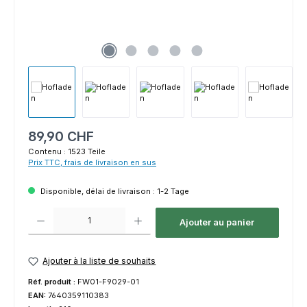
Prix régulier :
89,90 CHF
Contenu :
1523 Teile
Prix TTC, frais de livraison en sus
Disponible, délai de livraison : 1-2 Tage
Quantité de produit : Entrez la quantité souhaitée ou utilisez les bouton
Ajouter au panier
Ajouter à la liste de souhaits
Réf. produit :
FW01-F9029-01
EAN:
7640359110383