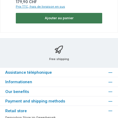
Prix régulier :
179,90 CHF
Prix TTC, frais de livraison en sus
Ajouter au panier
Free shipping
Assistance téléphonique
Informationen
Our benefits
Payment and shipping methods
Retail store
Demoshop Store im Gewerbepark