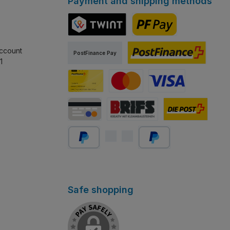
Payment and shipping methods
e
TWINT
PostFinance Pay
ccount
PostFinance Pay
1
PostFinance e-finance
Carte PostFinance
MasterCard
Visa
Carte de crédit/débit
Abholung Store Rapperswil
Schweizer Post
PayPal
Später bezahlen
Safe shopping