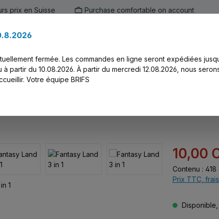
urs prix en Suisse
Purchase comfortable on account
0.8.2026
ien
Marken
Alle Produkte
Druck-Ser
ctuellement fermée. Les commandes en ligne seront expédiées jusq
 à partir du 10.08.2026. À partir du mercredi 12.08.2026, nous seron
cueillir. Votre équipe BRIFS
Prix de vente :
10,00 
Contenu :
418 
Prix TTC, frais
Disponible, 