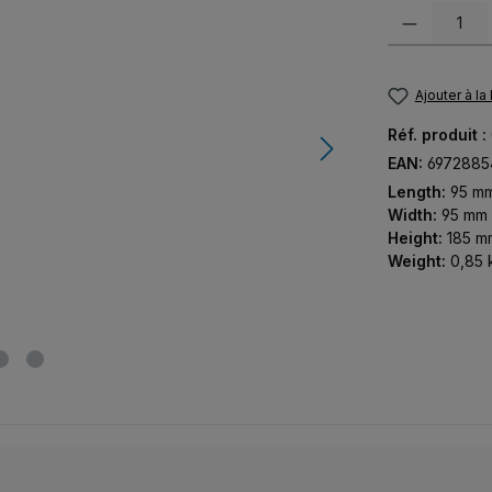
Quantité de pr
Ajouter à la
Réf. produit :
EAN:
6972885
Length:
95 m
Width:
95 mm
Height:
185 m
Weight:
0,85 