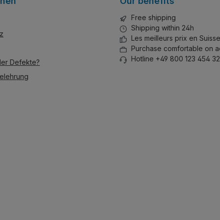
onen
Our benefits
Free shipping
Shipping within 24h
z
Les meilleurs prix en Suiss
Purchase comfortable on a
Hotline +49 800 123 454 32
der Defekte?
elehrung