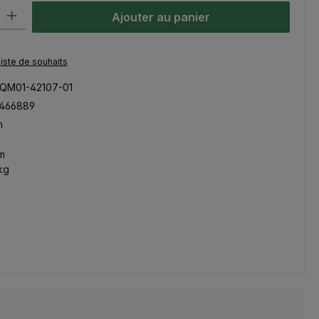
oduit : Entrez la quantité souhaitée ou utilisez les boutons pour aug
Ajouter au panier
 liste de souhaits
QM01-42107-01
466889
m
m
kg