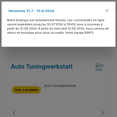
Passer au contenu principal
Free shipping
Vacances 31.7 - 10.8.2026
Notre boutique est actuellement fermée. Les commandes en ligne
seront expédiées jusqu'au 30.07.2026 à 12h00, puis à nouveau à
partir du 10.08.2026. À partir du mercredi 12.08.2026, nous serons de
retour en boutique pour vous accueillir. Votre équipe BRIFS
Vous avez 0 article
Auto Tuningwerkstatt
Ignorer la galerie d'images
Only 2 available