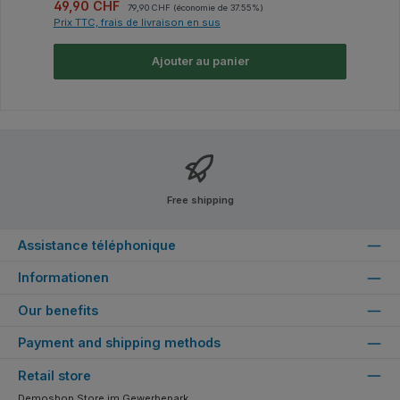
Prix de vente :
Prix régulier :
49,90 CHF
79,90 CHF
(économie de 37.55%)
Prix TTC, frais de livraison en sus
Ajouter au panier
Free shipping
Assistance téléphonique
Informationen
Our benefits
Payment and shipping methods
Retail store
Demoshop Store im Gewerbepark