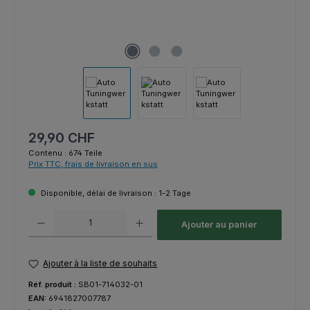
Prix régulier :
29,90 CHF
Contenu :
674 Teile
Prix TTC, frais de livraison en sus
Disponible, délai de livraison : 1-2 Tage
Quantité de produit : Entrez la quantité souhaitée ou utilisez les bouton
Ajouter au panier
Ajouter à la liste de souhaits
Réf. produit :
SB01-714032-01
EAN:
6941827007787