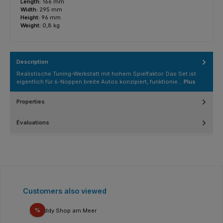
Length:
166 mm
Width:
295 mm
Height:
96 mm
Weight:
0,8 kg
Description
Realistische Tuning-Werkstatt mit hohem Spielfaktor. Das Set ist
eigentlich für 6-Noppen breite Autos konzipiert, funktionie…
Plus
Properties
Évaluations
Ignorer la galerie de produits
Customers also viewed
Réduction
%