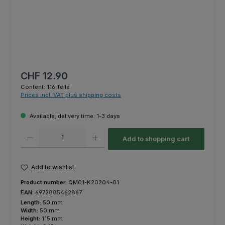
Regular price:
CHF 12.90
Content:
116 Teile
Prices incl. VAT plus shipping costs
Available, delivery time: 1-3 days
Product Quantity: Enter the desired amount or use the buttons to increas
Add to shopping cart
Add to wishlist
Product number:
QM01-K20204-01
EAN:
6972885462867
Length:
50 mm
Width:
50 mm
Height:
115 mm