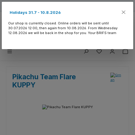
Skip to main content
Free shipping from 150.- CHF
Holidays 31.7 - 10.8.2026
Our shop is currently closed. Online orders will be sent until
30.07.2026 12:00, then again from 10.08.2026. From Wednesday
12.08.2026 we will be back in the shop for you. Your BRIFS team
You have 0 wishlist
Pikachu Team Flare
KUPPY
Skip image gallery