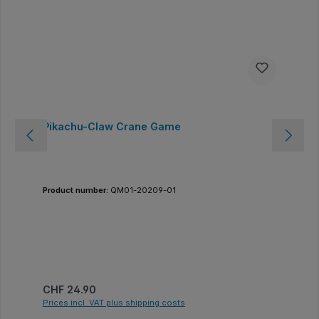
Pikachu-Claw Crane Game
Product number:
QM01-20209-01
Regular price:
CHF 24.90
Prices incl. VAT plus shipping costs