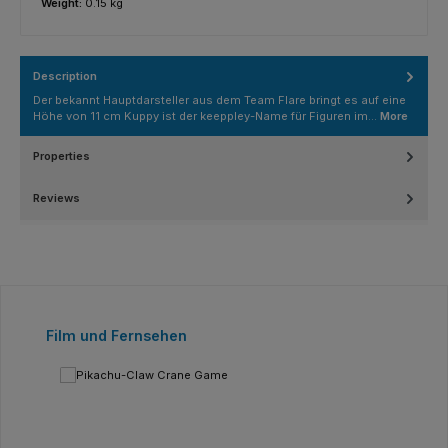
Weight:
0.15 kg
Description
Der bekannt Hauptdarsteller aus dem Team Flare bringt es auf eine
Höhe von 11 cm Kuppy ist der keeppley-Name für Figuren im…
More
Properties
Reviews
Skip product gallery
Film und Fernsehen