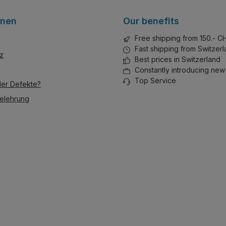
onen
Our benefits
Free shipping from 150.- C
Fast shipping from Switzer
z
Best prices in Switzerland
Constantly introducing new
Top Service
der Defekte?
elehrung