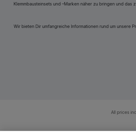
Klemmbausteinsets und –Marken näher zu bringen und das zum
Wir bieten Dir umfangreiche Informationen rund um unsere P
All prices in