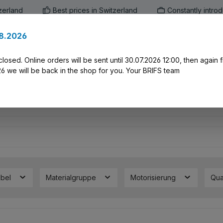
zerland
Best prices in Switzerland
Constantly intro
.8.2026
en
Marken
Alle Produkte
Druck-Servi
closed. Online orders will be sent until 30.07.2026 12:00, then again
 we will be back in the shop for you. Your BRIFS team
ibel
Materialgruppe
Motorisierung
Qua