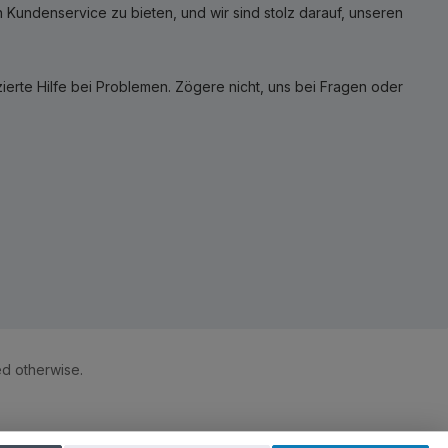
Kundenservice zu bieten, und wir sind stolz darauf, unseren
erte Hilfe bei Problemen. Zögere nicht, uns bei Fragen oder
ed otherwise.