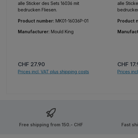
alle Sticker des Sets 16036 mit
alle Stick
bedrucken Fliesen.
bedrucken
Product number:
MK01-16036P-01
Product 
Manufacturer:
Mould King
Manufact
Regular price:
Regular 
CHF 27.90
CHF 17.
Prices incl. VAT plus shipping costs
Prices inc
Ad
Free shipping from 150.- CHF
Fast sh