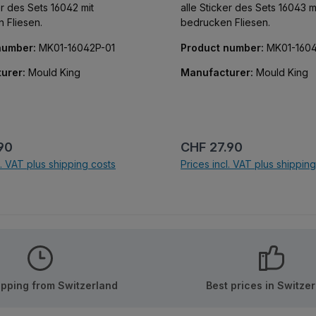
er des Sets 16042 mit
alle Sticker des Sets 16043 m
 Fliesen.
bedrucken Fliesen.
number:
MK01-16042P-01
Product number:
MK01-1604
urer:
Mould King
Manufacturer:
Mould King
price:
Regular price:
90
CHF 27.90
l. VAT plus shipping costs
Prices incl. VAT plus shippin
d to shopping cart
Add to shopping c
ipping from Switzerland
Best prices in Switze