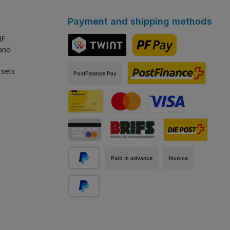
Payment and shipping methods
HF
land
TWINT
PostFinance Pay
 sets
PostFinance Pay
PostFinance E-Finance
PostFinance Card
Mastercard
Visa
Credit / Debit Card
Abholung Store Rapperswil
Standard
Paid in advance
Invoice
PayPal
Pay Later