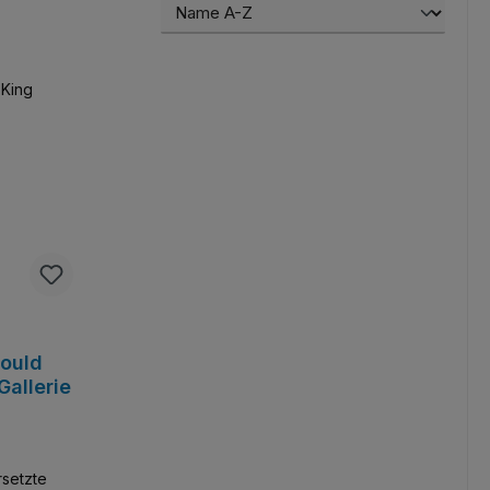
Mould
allerie
rsetzte