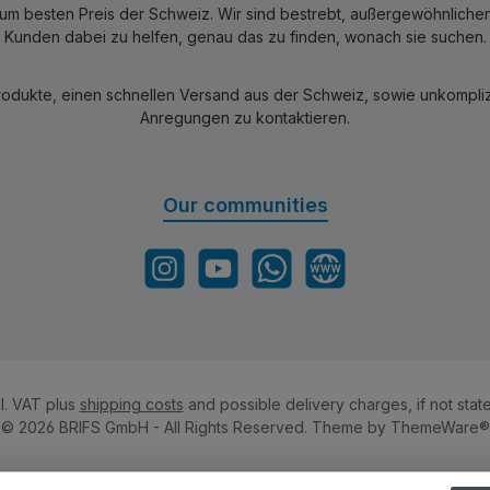
 besten Preis der Schweiz. Wir sind bestrebt, außergewöhnlichen 
Kunden dabei zu helfen, genau das zu finden, wonach sie suchen.
rodukte, einen schnellen Versand aus der Schweiz, sowie unkomplizi
Anregungen zu kontaktieren.
Our communities
Instagram
YouTube
WhatsApp
Website
cl. VAT plus
shipping costs
and possible delivery charges, if not stat
© 2026 BRIFS GmbH - All Rights Reserved. Theme by
ThemeWare®