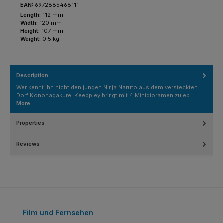
EAN:
6972885468111
Length:
112 mm
Width:
120 mm
Height:
107 mm
Weight:
0.5 kg
Description
Wer kennt ihn nicht den jungen Ninja Naruto aus dem versteckten
Dorf Konohagakure! Keeppley bringt mit 4 Minidioramen zu ep…
More
Properties
Reviews
Skip product gallery
Film und Fernsehen