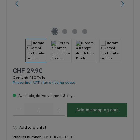
Regular price:
CHF 29.90
Content:
450 Teile
Prices incl. VAT plus shipping costs
Available, delivery time: 1-3 days
Product Quantity: Enter the desired amount or use the buttons to increas
Add to shopping cart
Add to wishlist
Product number:
QM01-K20507-01