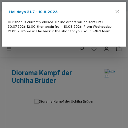
Skip to main content
Free shipping from 150.- CHF
Holidays 31.7 - 10.8.2026
Our shop is currently closed. Online orders will be sent until
30.07.2026 12:00, then again from 10.08.2026. From Wednesday
12.08.2026 we will be back in the shop for you. Your BRIFS team
You have 0 wishlist
Diorama Kampf der
Uchiha Brüder
Skip image gallery