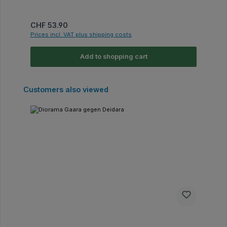
Regular price:
CHF 53.90
Prices incl. VAT plus shipping costs
Add to shopping cart
Skip product gallery
Customers also viewed