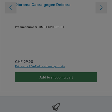
Diorama Gaara gegen Deidara
Product number:
QM01-K20505-01
Regular price:
CHF 29.90
Prices incl. VAT plus shipping costs
Add to shopping cart