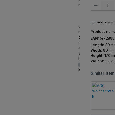
Product Quanti
Add to wishl
Product num
EAN:
6972885
Length:
80 m
Width:
80 mm
Height:
170 m
Weight:
0.625
Similar item