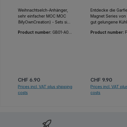
Weihnachtselch-Anhänger,
Entdecke die Garfi
sehr einfacher MOC MOC
Magnet Series von 
(MyOwnCreation) - Sets sind
gut gelungene Küh
typischerweise schwieriger
Magnete im Garfie
Product number:
GB01-A00
Product number:
zu bauen und haben keine
76Y09-01
9-01
bauschritt-sortierten Tüten.
Daher nicht unbedingt für
Anfänger geeignet.
Lieferumfang: Bausteine und
PDF-Anleitung, ca. 38 Teile
Regular price:
Regular price:
CHF 6.90
CHF 9.90
Prices incl. VAT plus shipping
Prices incl. VAT plu
costs
costs
Add to shopping cart
Add to shoppi