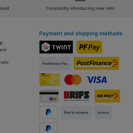
rland
Constantly introducing new sets
Payment and shipping methods
HF
land
TWINT
PostFinance Pay
 sets
PostFinance Pay
PostFinance E-Finance
PostFinance Card
Mastercard
Visa
Credit / Debit Card
Abholung Store Rapperswil
Standard
Paid in advance
Invoice
PayPal