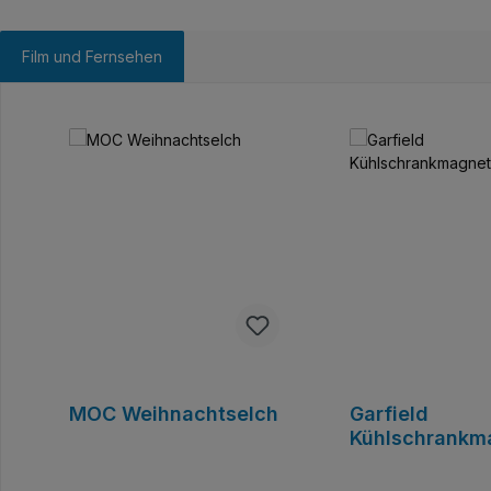
Film und Fernsehen
Skip product gallery
MOC Weihnachtselch
Garfield
Kühlschrankm
Taco