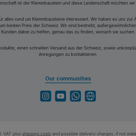
nschaft ist der Klemmbaustein und diese Leidenschaft möchten wir mi
für alles rund um Klemmbausteine interessiert. Wir haben es uns zu
 besten Preis der Schweiz. Wir sind bestrebt, außergewöhnlichen 
Kunden dabei zu helfen, genau das zu finden, wonach sie suchen.
rodukte, einen schnellen Versand aus der Schweiz, sowie unkomplizi
Anregungen zu kontaktieren.
Our communities
Instagram
YouTube
WhatsApp
Website
cl. VAT plus
shipping costs
and possible delivery charges, if not stat