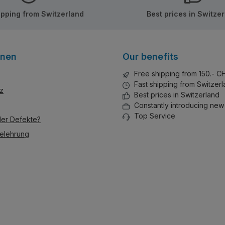
haben.
ipping from Switzerland
Best prices in Switze
onen
Our benefits
Free shipping from 150.- C
Fast shipping from Switzer
z
Best prices in Switzerland
Constantly introducing new
Top Service
der Defekte?
elehrung