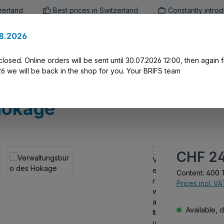
zerland
Best prices in Switzerland
Constantly intro
.8.2026
en
Marken
Alle Produkte
Druck-Servi
closed. Online orders will be sent until 30.07.2026 12:00, then again
 we will be back in the shop for you. Your BRIFS team
Hokage
Regular price:
CHF 24
Content:
400 T
Prices incl. V
Available, d