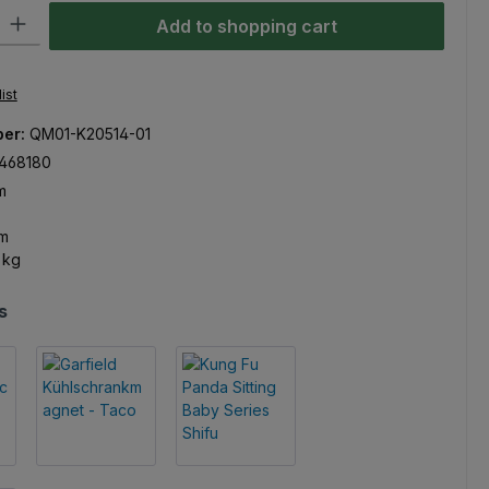
ty: Enter the desired amount or use the buttons to increase or decre
Add to shopping cart
ist
ber:
QM01-K20514-01
468180
m
m
 kg
s