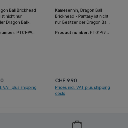
gon Ball Brickhead
Kamesennin, Dragon Ball
ist nicht nur
Brickhead - Pantasy ist nicht
der Dragon Ball-
nur Besitzer der Dragon Ball-
ondern macht auch
Lizenz sondern macht auch
 number:
PT01-9911
Product number:
PT01-9911
 Sets aus
sehr gute Sets aus
9-01
steinen dazu.
Klemmbausteinen dazu.
 price:
Regular price:
90
CHF 9.90
cl. VAT plus shipping
Prices incl. VAT plus shipping
costs
 shopping cart
Add to shopping cart