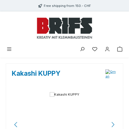
Skip to main content
Free shipping from 150.- CHF
You have 0 wishlist
Kakashi KUPPY
Skip image gallery