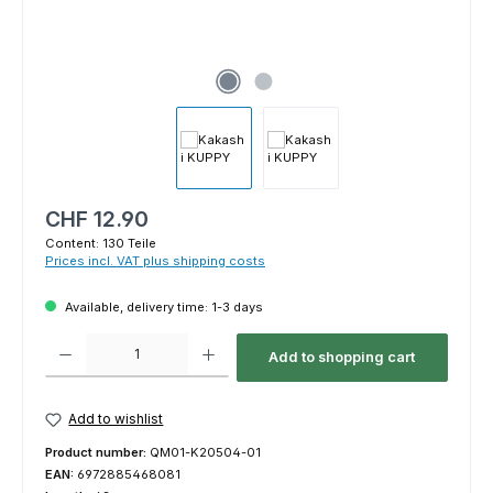
Regular price:
CHF 12.90
Content:
130 Teile
Prices incl. VAT plus shipping costs
Available, delivery time: 1-3 days
Product Quantity: Enter the desired amount or use the buttons to increas
Add to shopping cart
Add to wishlist
Product number:
QM01-K20504-01
EAN:
6972885468081