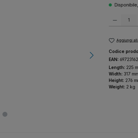
Disponibile
Quantità del pr
Aggiungi all
Codice prodo
EAN:
6972316
Length:
225 
Width:
317 m
Height:
276 
Weight:
2 kg