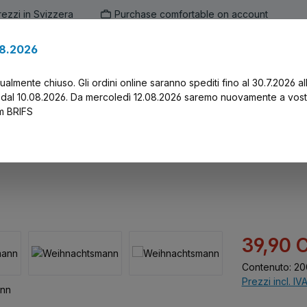
prezzi in Svizzera
Purchase comfortable on account
.8.2026
en
Marken
Alle Produkte
Druck-Servi
tualmente chiuso. Gli ordini online saranno spediti fino al 30.7.2026 al
 dal 10.08.2026. Da mercoledì 12.08.2026 saremo nuovamente a vost
am BRIFS
Prezzo di vend
39,90 
Contenuto:
20
Prezzi incl. IV