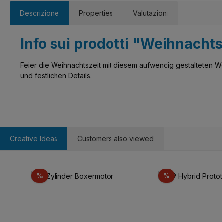
Descrizione
Properties
Valutazioni
Info sui prodotti "Weihnach
Feier die Weihnachtszeit mit diesem aufwendig gestalteten We
und festlichen Details.
Creative Ideas
Customers also viewed
Salta la galleria dei prodotti
Sconto
Sconto
%
%