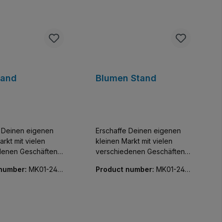
tand
Blumen Stand
e Deinen eigenen
Erschaffe Deinen eigenen
arkt mit vielen
kleinen Markt mit vielen
denen Geschäften
verschiedenen Geschäften
 Zum zMittag
und Minifiguren. Blumen für
 number:
MK01-240
Product number:
MK01-240
 Cervelat vom Grill.
die Liebste. Enthält eine
32-01
ine passende
passende Minifigur.