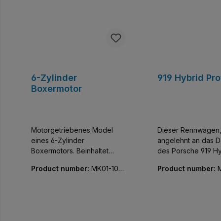
6-Zylinder
919 Hybrid Pr
Boxermotor
Motorgetriebenes Model
Dieser Rennwagen
eines 6-Zylinder
angelehnt an das D
Boxermotors. Beinhaltet
des Porsche 919 Hy
einen XL-Motor und eine
Prototyp gehört zu
Product number:
MK01-1019
Product number:
Batteriebox.
ganzen Reihe von
3-01
02-01
Automobil-Sammler
für Erwachsene. Di
detailgetreuen Aut
erstklassig aus und