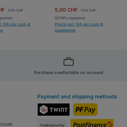
Prezzo normale:
Prezzo normale:
di vendita:
Prezzo di vendita:
CHF
5,00 CHF
11,90 CHF
11,90 CHF
sparmio)
(57.98% risparmio)
l. IVA più costi di
Prezzi incl. IVA più costi di
ne
spedizione
el carrello
Nel carrello
Purchase comfortable on account
Payment and shipping methods
TWINT
PostFinance Pay
ccount
PostFinance Pay