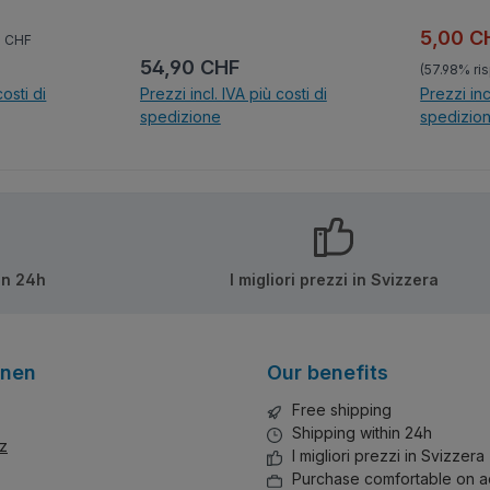
n. Sehr
entwickelte das von dem
1905 gegründeten
zo normale:
ta:
Prezzo 
5,00 
0 CHF
mpatibel
Automobilhersteller AC
Prezzo normale:
54,90 CHF
(57.98% ri
teinen
gebaute Modell AC Ace
costi di
Prezzi incl. IVA più costi di
Prezzi inc
ut
weiter, nachdem er AC
spedizione
spedizio
nleitung
vorgeschlagen hatte, einen
amerikanischen Achtzylinder
lo
Nel carrello
N
in das Ace-Chassis
einzubauen. Die Cobra
wurde durch ihn berühmt.
in 24h
I migliori prezzi in Svizzera
onen
Our benefits
Free shipping
Shipping within 24h
z
I migliori prezzi in Svizzera
Purchase comfortable on a