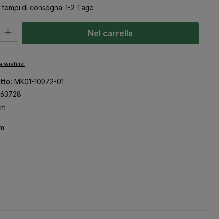
, tempi di consegna: 1-2 Tage
odotto: inserisci la quantità desiderata o usa i pulsanti per aumentare
Nel carrello
a wishlist
tto:
MK01-10072-01
263728
mm
m
mm