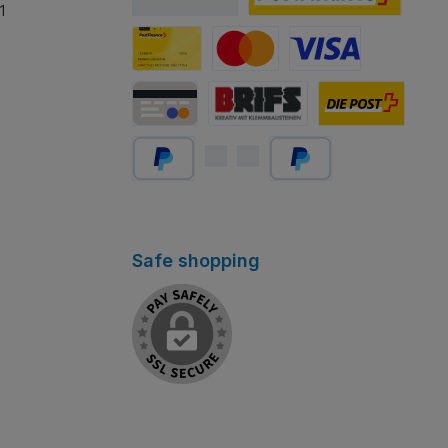
1
PostFinance E-finance
Carta PostFinance
Mastercard
Visa
Carta di credito/debito
Abholung Store Rapperswil
Schweizer Post
PayPal
Später bezahlen
Safe shopping