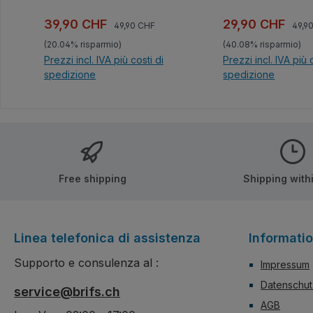
keiner Vitrine fehle
gute Qualität der
Prezzo normale:
Prez
Prezzo di vendita:
Prezzo di vendi
39,90 CHF
29,90 CHF
49,90 CHF
49,9
Bausteine.100% ko
(20.04% risparmio)
(40.08% risparmio)
mit den Klemmbaus
Prezzi incl. IVA più costi di
Prezzi incl. IVA più 
des Marktführers.G
spedizione
spedizione
verständliche Baua
beiliegend.
Nel carrello
Nel carrel
Free shipping
Shipping with
Linea telefonica di assistenza
Informati
Supporto e consulenza al :
Impressum
Datenschut
service@brifs.ch
AGB