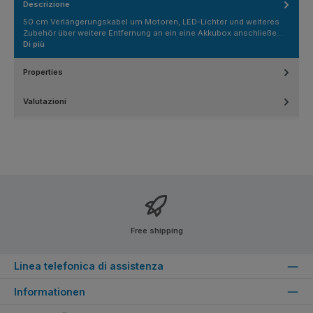
Descrizione
50 cm Verlängerungskabel um Motoren, LED-Lichter und weiteres
Zubehör über weitere Entfernung an ein eine Akkubox anschließe…
Di più
Properties
Valutazioni
Free shipping
Linea telefonica di assistenza
Informationen