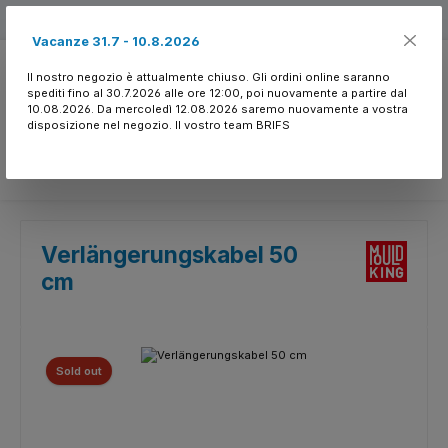
Passa al contenuto principale
Free shipping
Vacanze 31.7 - 10.8.2026
Il nostro negozio è attualmente chiuso. Gli ordini online saranno
spediti fino al 30.7.2026 alle ore 12:00, poi nuovamente a partire dal
10.08.2026. Da mercoledì 12.08.2026 saremo nuovamente a vostra
disposizione nel negozio. Il vostro team BRIFS
Hai 0 articoli nella l
Verlängerungskabel 50
cm
Salta la galleria di immagini
Sold out