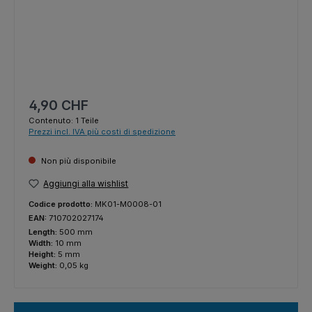
Prezzo normale:
4,90 CHF
Contenuto:
1 Teile
Prezzi incl. IVA più costi di spedizione
Non più disponibile
Aggiungi alla wishlist
Codice prodotto:
MK01-M0008-01
EAN:
710702027174
Length:
500 mm
Width:
10 mm
Height:
5 mm
Weight:
0,05 kg