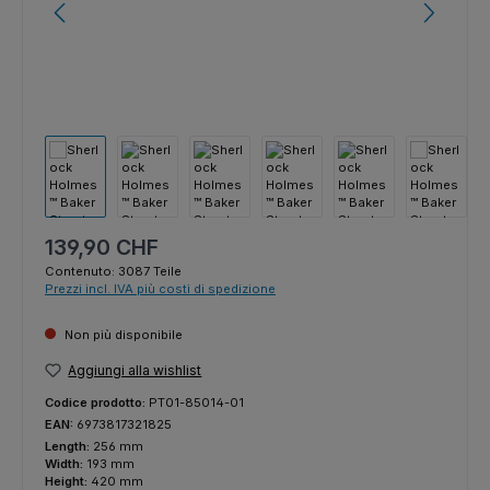
Prezzo normale:
139,90 CHF
Contenuto:
3087 Teile
Prezzi incl. IVA più costi di spedizione
Non più disponibile
Aggiungi alla wishlist
Codice prodotto:
PT01-85014-01
EAN:
6973817321825
Length:
256 mm
Width:
193 mm
Height:
420 mm