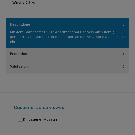
Weight:
2,9 kg
Descrizione
Mit dem Baker Street 221B Apartment hat Pantasy alles richtig
gemacht. Das Gebäude orientiert sich an der BBC-Serie aus den…
Di
più
Properties
Valutazioni
Salta la galleria dei prodotti
Customers also viewed