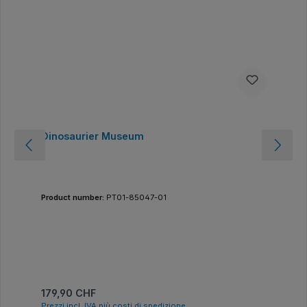
Dinosaurier Museum
Product number:
PT01-85047-01
Prezzo normale:
179,90 CHF
Prezzi incl. IVA più costi di spedizione