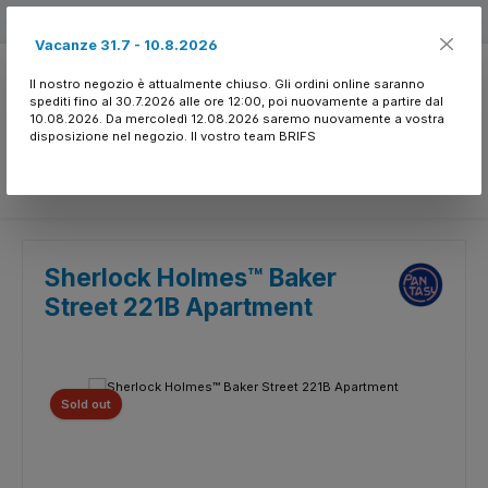
Passa al contenuto principale
Free shipping
Vacanze 31.7 - 10.8.2026
Il nostro negozio è attualmente chiuso. Gli ordini online saranno
spediti fino al 30.7.2026 alle ore 12:00, poi nuovamente a partire dal
10.08.2026. Da mercoledì 12.08.2026 saremo nuovamente a vostra
disposizione nel negozio. Il vostro team BRIFS
Hai 0 articoli nella l
Sherlock Holmes™ Baker
Street 221B Apartment
Salta la galleria di immagini
Sold out