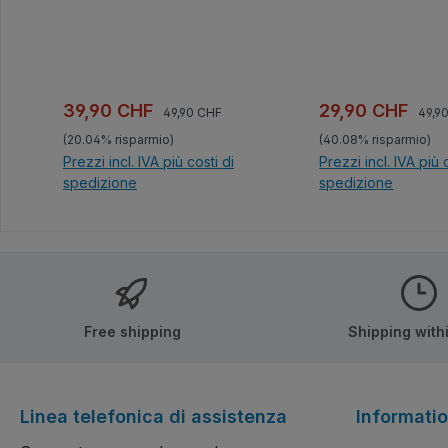
für Erwachsene. Di
detailgetreuen Aut
erstklassig aus und
keiner Vitrine fehle
gute Qualität der
Prezzo normale:
Prez
Prezzo di vendita:
Prezzo di vendi
39,90 CHF
29,90 CHF
49,90 CHF
49,9
Bausteine.100% ko
(20.04% risparmio)
(40.08% risparmio)
mit den Klemmbaus
Prezzi incl. IVA più costi di
Prezzi incl. IVA più 
des Marktführers.G
spedizione
spedizione
verständliche Baua
beiliegend.
Nel carrello
Nel carrel
Free shipping
Shipping with
Linea telefonica di assistenza
Informati