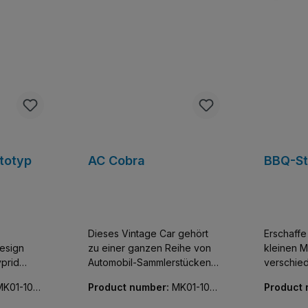
ototyp
AC Cobra
BBQ-S
,
Dieses Vintage Car gehört
Erschaff
esign
zu einer ganzen Reihe von
kleinen M
prid
Automobil-Sammlerstücken
verschie
 einer
für Erwachsene. Die
und Minifiguren.
MK01-100
Product number:
MK01-102
Product
detailgetreuen Autos sehen
eine feine
28-01
28-01
stücken
erstklassig aus und dürfen in
Enthält e