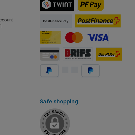
TWINT
PostFinance Pay
ccount
PostFinance Pay
1
PostFinance E-finance
Carta PostFinance
Mastercard
Visa
Carta di credito/debito
Abholung Store Rapperswil
Schweizer Post
PayPal
Später bezahlen
Safe shopping