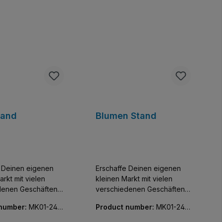
tand
Blumen Stand
e Deinen eigenen
Erschaffe Deinen eigenen
arkt mit vielen
kleinen Markt mit vielen
denen Geschäften
verschiedenen Geschäften
 Zum zMittag
und Minifiguren. Blumen für
 number:
MK01-240
Product number:
MK01-240
 Cervelat vom Grill.
die Liebste. Enthält eine
32-01
ine passende
passende Minifigur.