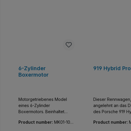
6-Zylinder
919 Hybrid Pr
Boxermotor
Motorgetriebenes Model
Dieser Rennwagen
eines 6-Zylinder
angelehnt an das D
Boxermotors. Beinhaltet
des Porsche 919 Hy
einen XL-Motor und eine
Prototyp gehört zu
Product number:
MK01-1019
Product number:
Batteriebox.
ganzen Reihe von
3-01
02-01
Automobil-Sammler