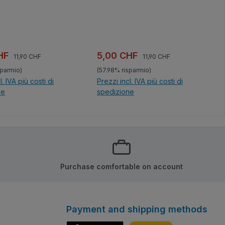
Prezzo normale:
Prezzo normale:
di vendita:
Prezzo di vendita:
CHF
5,00 CHF
11,90 CHF
11,90 CHF
sparmio)
(57.98% risparmio)
l. IVA più costi di
Prezzi incl. IVA più costi di
ne
spedizione
el carrello
Nel carrello
Purchase comfortable on account
Payment and shipping methods