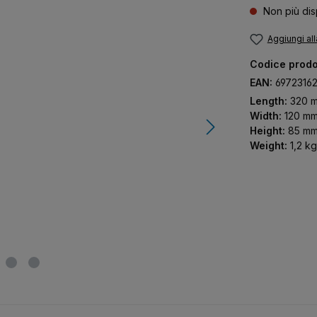
Non più dis
Aggiungi all
Codice prodo
EAN:
6972316
Length:
320 
Width:
120 m
Height:
85 m
Weight:
1,2 kg