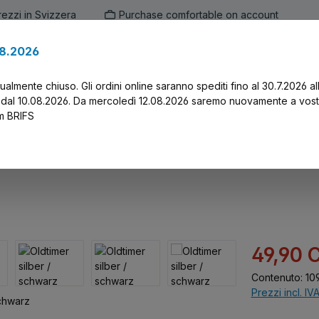
prezzi in Svizzera
Purchase comfortable on account
.8.2026
en
Marken
Alle Produkte
Druck-Servi
tualmente chiuso. Gli ordini online saranno spediti fino al 30.7.2026 al
 dal 10.08.2026. Da mercoledì 12.08.2026 saremo nuovamente a vost
am BRIFS
rz
Prezzo di vend
49,90 
Contenuto:
10
Prezzi incl. IV