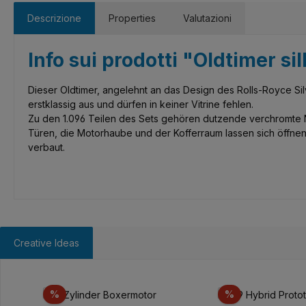
Descrizione
Properties
Valutazioni
Info sui prodotti "Oldtimer si
Dieser Oldtimer, angelehnt an das Design des Rolls-Royce S
erstklassig aus und dürfen in keiner Vitrine fehlen.
Zu den 1.096 Teilen des Sets gehören dutzende verchromte N
Türen, die Motorhaube und der Kofferraum lassen sich öffnen
verbaut.
Creative Ideas
Salta la galleria dei prodotti
Sconto
Sconto
%
%