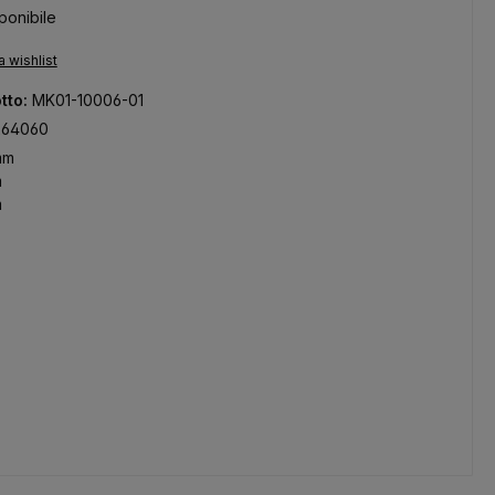
ponibile
a wishlist
tto:
MK01-10006-01
264060
mm
m
m