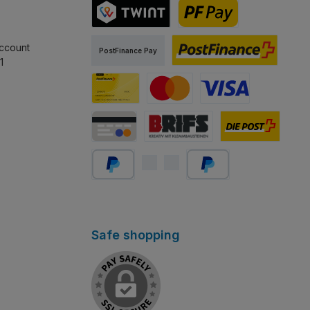
TWINT
PostFinance Pay
ccount
PostFinance Pay
1
PostFinance E-finance
Carta PostFinance
Mastercard
Visa
Carta di credito/debito
Abholung Store Rapperswil
Schweizer Post
PayPal
Später bezahlen
Safe shopping