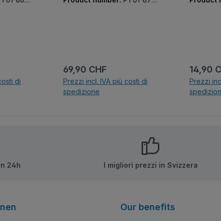
hundred times!" Vom Dach
02-01
05-01
bis zum Strand – jeder Stein
und jede Fliese entspricht
dem ursprünglichen Dragon
Ball-Design. Die feurigen
Kämpfe beginnen hier!
Offiziell lizenziert von
:
Prezzo normale:
Prezzo 
69,90 CHF
14,90 
Dragon Ball.
costi di
Prezzi incl. IVA più costi di
Prezzi inc
spedizione
spedizio
lo
N
in 24h
I migliori prezzi in Svizzera
onen
Our benefits