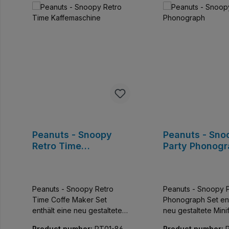
Peanuts - Snoopy
Peanuts - Sno
Retro Time
Party Phonog
Kaffemaschine
Peanuts - Snoopy Retro
Peanuts - Snoopy P
Time Coffe Maker Set
Phonograph Set enthält eine
enthält eine neu gestaltete
neu gestaltete Mini
Minifiguren.
Product number:
PT01-8691
Product number: