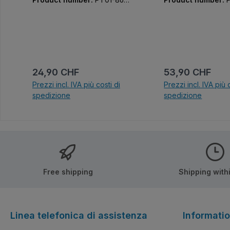
4-01
1-01
Prezzo normale:
Prezzo normale
24,90 CHF
53,90 CHF
Prezzi incl. IVA più costi di
Prezzi incl. IVA più 
spedizione
spedizione
Nel carrello
Nel carrel
Free shipping
Shipping with
Linea telefonica di assistenza
Informati