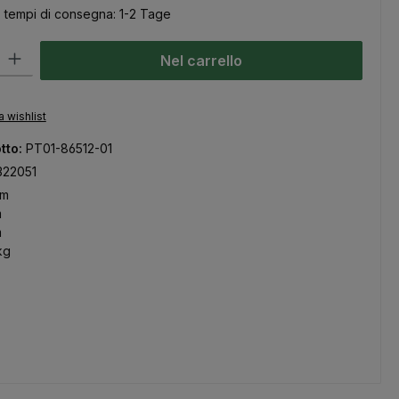
, tempi di consegna: 1-2 Tage
odotto: inserisci la quantità desiderata o usa i pulsanti per aumentare
Nel carrello
a wishlist
tto:
PT01-86512-01
322051
mm
m
m
kg