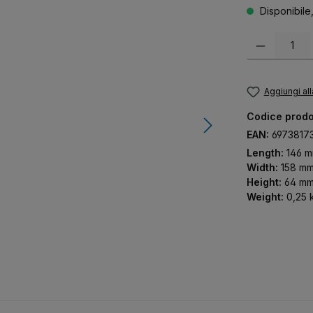
Disponibile
Quantità del pr
Aggiungi all
Codice prodo
EAN:
6973817
Length:
146 
Width:
158 m
Height:
64 m
Weight:
0,25 