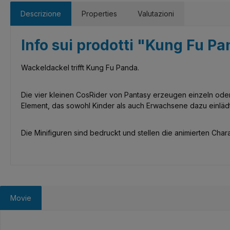
Descrizione
Properties
Valutazioni
Info sui prodotti "Kung Fu P
Wackeldackel trifft Kung Fu Panda.
Die vier kleinen CosRider von Pantasy erzeugen einzeln oder 
Element, das sowohl Kinder als auch Erwachsene dazu einlädt
Die Minifiguren sind bedruckt und stellen die animierten Char
Movie
Salta la galleria dei prodotti