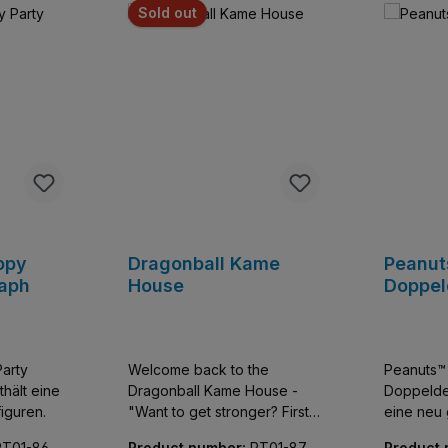
Sold out
opy
Dragonball Kame
Peanut
raph
House
Doppel
arty
Welcome back to the
Peanuts™
Dragonball Kame House -
Doppeldecker Se
figuren.
"Want to get stronger? First,
eine neu g
run around the island a
PT01-8691
Product number:
PT01-870
Product