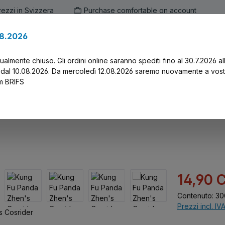
prezzi in Svizzera
Purchase comfortable on account
.8.2026
en
Marken
Alle Produkte
Druck-Servi
tualmente chiuso. Gli ordini online saranno spediti fino al 30.7.2026 al
 dal 10.08.2026. Da mercoledì 12.08.2026 saremo nuovamente a vost
am BRIFS
Cosrider
Prezzo di vend
14,90 
Contenuto:
30
Prezzi incl. IV