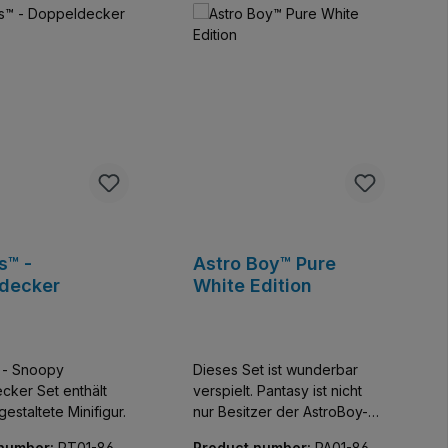
s™ -
Astro Boy™ Pure
decker
White Edition
 - Snoopy
Dieses Set ist wunderbar
t enthält
verspielt. Pantasy ist nicht
estaltete Minifigur.
nur Besitzer der AstroBoy-
Lizenz sondern macht auch
 number:
PT01-869
Product number:
PA01-862