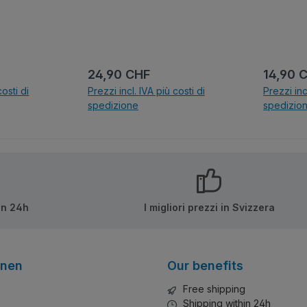
:
Prezzo normale:
Prezzo 
24,90 CHF
14,90 
costi di
Prezzi incl. IVA più costi di
Prezzi inc
spedizione
spedizio
lo
Nel carrello
N
in 24h
I migliori prezzi in Svizzera
onen
Our benefits
Free shipping
Shipping within 24h