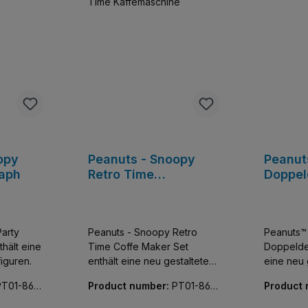
opy
Peanuts - Snoopy
Peanut
raph
Retro Time
Doppel
Kaffemaschine
arty
Peanuts - Snoopy Retro
Peanuts™
Time Coffe Maker Set
Doppeldecker Se
figuren.
enthält eine neu gestaltete
eine neu g
Minifiguren.
PT01-8691
Product number:
PT01-8691
Product
4-01
05-01