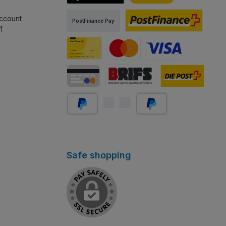
TWINT
PostFinance Pay
ccount
PostFinance Pay
1
PostFinance E-finance
Carta PostFinance
Mastercard
Visa
Carta di credito/debito
Abholung Store Rapperswil
Schweizer Post
PayPal
Später bezahlen
Safe shopping