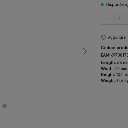
Disponibile
Quantità del pr
Aggiungi all
Codice prodo
EAN:
6973817
Length:
68 m
Width:
72 mm
Height:
106 m
Weight:
0,4 k