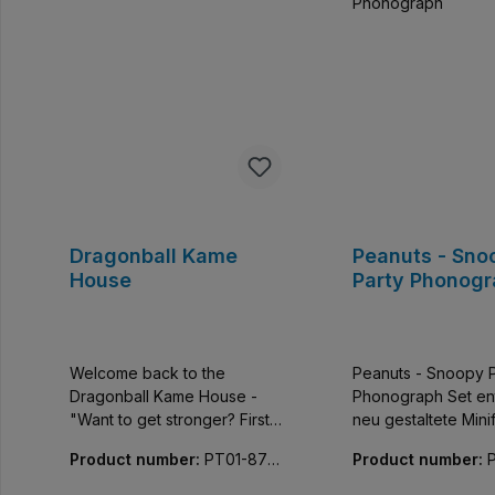
Dragonball Kame
Peanuts - Sno
House
Party Phonog
Welcome back to the
Peanuts - Snoopy P
Dragonball Kame House -
Phonograph Set enthält eine
"Want to get stronger? First,
neu gestaltete Mini
run around the island a
Product number:
PT01-870
Product number:
hundred times!" Vom Dach
02-01
1-01
bis zum Strand – jeder Stein