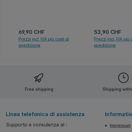
und jede Fliese entspricht
dem ursprünglichen Dragon
Ball-Design. Die feurigen
Kämpfe beginnen hier!
Offiziell lizenziert von
Prezzo normale:
Prezzo normale
69,90 CHF
53,90 CHF
Dragon Ball.
Prezzi incl. IVA più costi di
Prezzi incl. IVA più 
spedizione
spedizione
Nel carrel
Free shipping
Shipping with
Linea telefonica di assistenza
Informati
Supporto e consulenza al :
Impressum