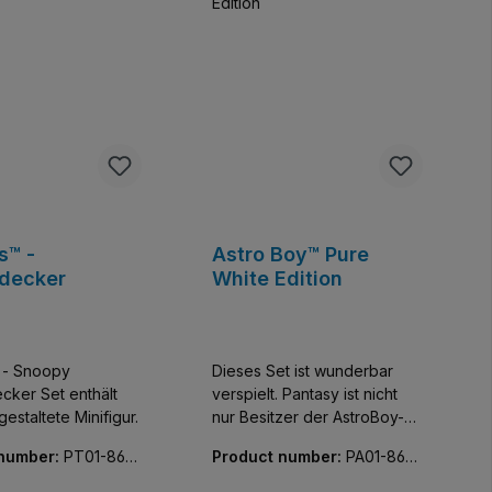
s™ -
Astro Boy™ Pure
decker
White Edition
 - Snoopy
Dieses Set ist wunderbar
t enthält
verspielt. Pantasy ist nicht
estaltete Minifigur.
nur Besitzer der AstroBoy-
Lizenz sondern macht auch
 number:
PT01-869
Product number:
PA01-862
sehr gute Sets aus
06-01
Klemmbausteinen dazu. Die