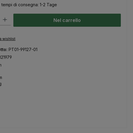
, tempi di consegna: 1-2 Tage
odotto: inserisci la quantità desiderata o usa i pulsanti per aumentare
Nel carrello
a wishlist
tto:
PT01-99127-01
321979
m
m
g