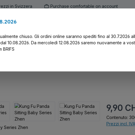
prezzi in Svizzera
Purchase comfortable on account
.8.2026
en
Marken
Alle Produkte
Druck-Servi
tualmente chiuso. Gli ordini online saranno spediti fino al 30.7.2026 al
 dal 10.08.2026. Da mercoledì 12.08.2026 saremo nuovamente a vost
am BRIFS
Baby Series Zhen
Prezzo normal
9,90 C
Contenuto:
30
Prezzi incl. IV