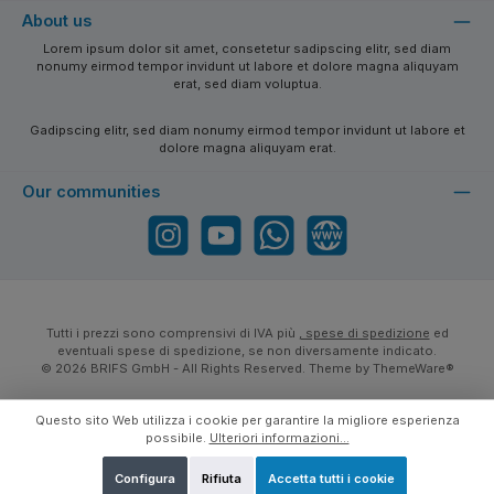
About us
Lorem ipsum dolor sit amet, consetetur sadipscing elitr, sed diam
nonumy eirmod tempor invidunt ut labore et dolore magna aliquyam
erat, sed diam voluptua.
Gadipscing elitr, sed diam nonumy eirmod tempor invidunt ut labore et
dolore magna aliquyam erat.
Our communities
Instagram
YouTube
WhatsApp
Website
Tutti i prezzi sono comprensivi di IVA più
, spese di spedizione
ed
eventuali spese di spedizione, se non diversamente indicato.
© 2026 BRIFS GmbH - All Rights Reserved. Theme by
ThemeWare®
Questo sito Web utilizza i cookie per garantire la migliore esperienza
possibile.
Ulteriori informazioni...
Configura
Rifiuta
Accetta tutti i cookie