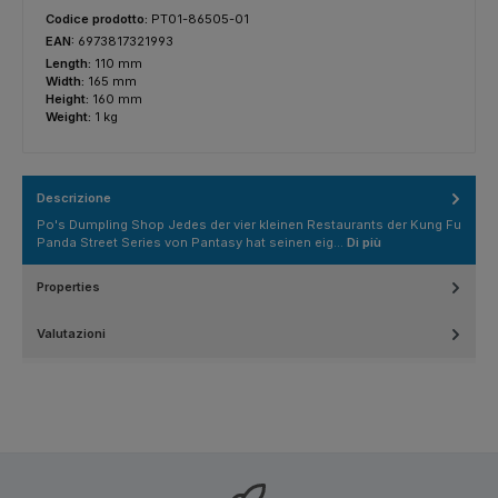
Codice prodotto:
PT01-86505-01
EAN:
6973817321993
Length:
110 mm
Width:
165 mm
Height:
160 mm
Weight:
1 kg
Descrizione
Po's Dumpling Shop Jedes der vier kleinen Restaurants der Kung Fu
Panda Street Series von Pantasy hat seinen eig…
Di più
Properties
Valutazioni