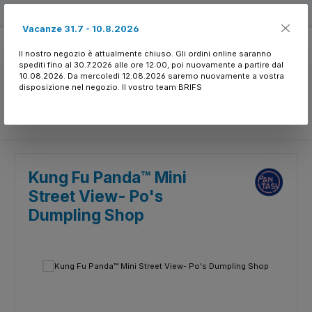
Passa al contenuto principale
Free shipping
Vacanze 31.7 - 10.8.2026
Il nostro negozio è attualmente chiuso. Gli ordini online saranno
spediti fino al 30.7.2026 alle ore 12:00, poi nuovamente a partire dal
10.08.2026. Da mercoledì 12.08.2026 saremo nuovamente a vostra
disposizione nel negozio. Il vostro team BRIFS
Hai 0 articoli nella l
Kung Fu Panda™ Mini
Street View- Po's
Dumpling Shop
Salta la galleria di immagini