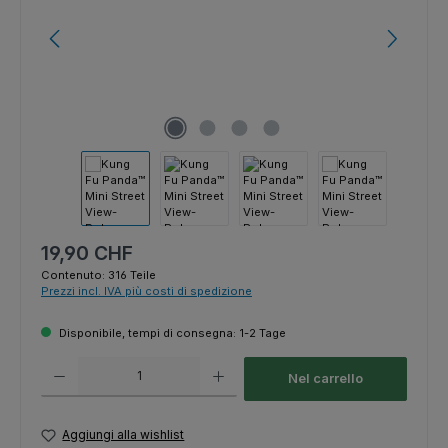
Prezzo normale:
19,90 CHF
Contenuto:
316 Teile
Prezzi incl. IVA più costi di spedizione
Disponibile, tempi di consegna: 1-2 Tage
Quantità del prodotto: inserisci la quantità desiderata o usa i pulsanti p
Nel carrello
Aggiungi alla wishlist