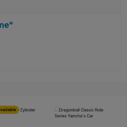
ine"
available