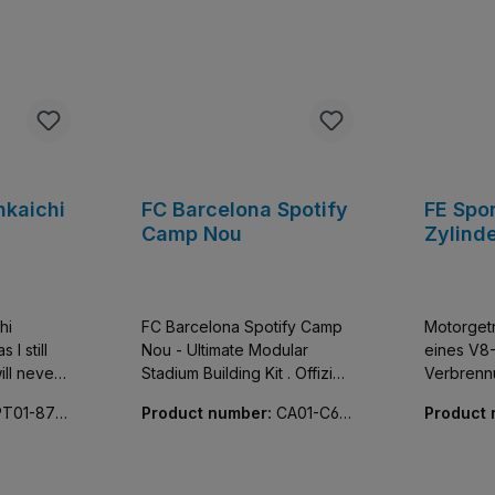
nkaichi
FC Barcelona Spotify
FE Spo
Camp Nou
Zylind
hi
FC Barcelona Spotify Camp
Motorget
 I still
Nou - Ultimate Modular
eines V8-
ill never
Stadium Building Kit . Offiziell
Verbrenn
lizenziert.
Beinhalte
PT01-870
Product number:
CA01-C66
Product
 bis zu
und eine 
023-01
04-01
er Stein
spricht
n Dragon