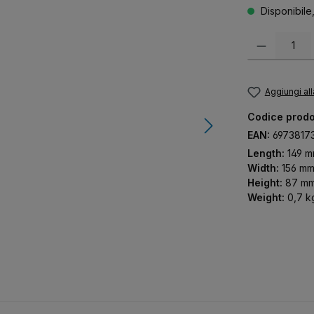
Disponibile
Quantità del pr
Aggiungi all
Codice prodo
EAN:
6973817
Length:
149 
Width:
156 m
Height:
87 m
Weight:
0,7 k