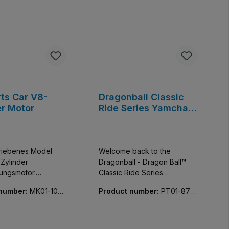
rts Car V8-
Dragonball Classic
er Motor
Ride Series Yamcha's
Car
riebenes Model
Welcome back to the
Zylinder
Dragonball - Dragon Ball™
ungsmotor.
Classic Ride Series
t einen M-Motor
Yamcha's Car. Offiziell
 number:
MK01-102
Product number:
PT01-870
Batteriebox.
lizenziert von Dragon Ball.
07-01