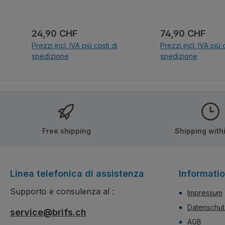
Ball-Design. Die fe
Kämpfe beginnen hi
Offiziell lizenziert 
Prezzo normale:
Prezzo normale
24,90 CHF
74,90 CHF
Dragon Ball.
Prezzi incl. IVA più costi di
Prezzi incl. IVA più 
spedizione
spedizione
Nel carrello
Nel carrel
Free shipping
Shipping with
Linea telefonica di assistenza
Informati
Supporto e consulenza al :
Impressum
Datenschut
service@brifs.ch
AGB