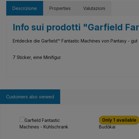
Descrizione
Properties
Valutazioni
Info sui prodotti "Garfield 
Entdecke die Garfield™ Fantastic Machines von Pantasy - gu
7 Sticker, eine Minifigur.
Customers also viewed
Salta la galleria dei prodotti
Only 1 available