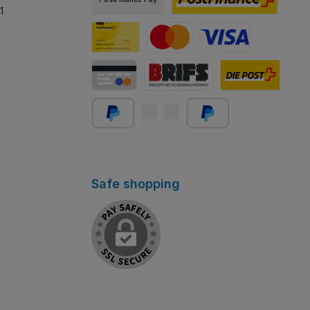
1
PostFinance E-finance
Carta PostFinance
Mastercard
Visa
Carta di credito/debito
Abholung Store Rapperswil
Schweizer Post
PayPal
Später bezahlen
Safe shopping