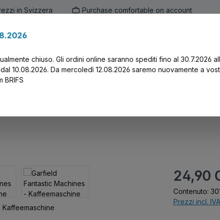
prezzi in Svizzera
Purchase comfortable on account
.8.2026
en
Marken
Alle Produkte
Druck-Servi
tualmente chiuso. Gli ordini online saranno spediti fino al 30.7.2026 al
 dal 10.08.2026. Da mercoledì 12.08.2026 saremo nuovamente a vost
am BRIFS
hines - Kaffeemaschine
Prezzo normal
24,90 
Contenuto:
30
Prezzi incl. IV