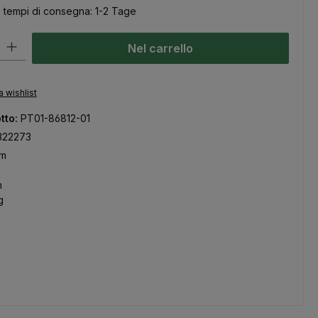
, tempi di consegna: 1-2 Tage
odotto: inserisci la quantità desiderata o usa i pulsanti per aumentare
Nel carrello
a wishlist
tto:
PT01-86812-01
322273
mm
m
m
g