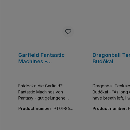
Garfield Fantastic
Dragonball Te
Machines -
Budōkai
Kühlschrank
Entdecke die Garfield™
Dragonball Tenkaic
Fantastic Machines von
Budōkai - "As long as
Pantasy - gut gelungene
have breath left, I w
Küchenhelfer im Garfield-
give up!" Vom Dach bis zur
Product number:
PT01-868
Product number:
Thema. 8 Teile bedruckt, 15
Bühne, von Statuen
09-01
03-01
Sticker.
Gedenktafeln – jed
und jede Fliese ent
dem ursprüngliche