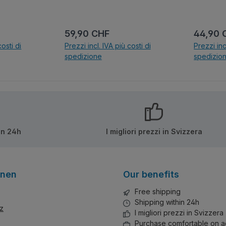
urigen
er!
von
:
Prezzo normale:
Prezzo 
59,90 CHF
44,90 
costi di
Prezzi incl. IVA più costi di
Prezzi inc
spedizione
spedizio
lo
Nel carrello
N
in 24h
I migliori prezzi in Svizzera
onen
Our benefits
Free shipping
Shipping within 24h
z
I migliori prezzi in Svizzera
Purchase comfortable on a