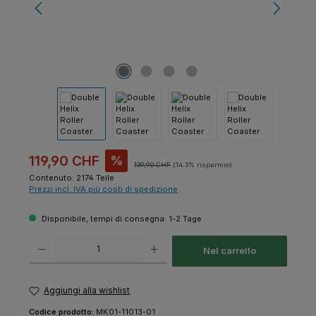
Prezzo di vendita:
119,90 CHF
%
Prezzo normale:
139,90 CHF
(14.3% risparmio)
Contenuto:
2174 Teile
Prezzi incl. IVA più costi di spedizione
Disponibile, tempi di consegna: 1-2 Tage
Quantità del prodotto: inserisci la quantità desiderata o usa i pulsanti p
Nel carrello
Aggiungi alla wishlist
Codice prodotto:
MK01-11013-01