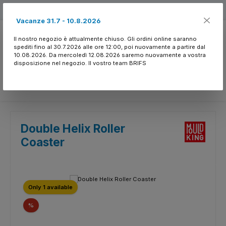
Passa al contenuto principale
Free shipping
Vacanze 31.7 - 10.8.2026
Il nostro negozio è attualmente chiuso. Gli ordini online saranno
spediti fino al 30.7.2026 alle ore 12:00, poi nuovamente a partire dal
10.08.2026. Da mercoledì 12.08.2026 saremo nuovamente a vostra
disposizione nel negozio. Il vostro team BRIFS
Hai 0 articoli nella l
Double Helix Roller
Coaster
Salta la galleria di immagini
Only 1 available
Sconto
%