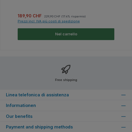
Prezzo di vendita:
Prezzo normale:
189,90 CHF
229,90 CHF
(17.4% risparmio)
Prezzi incl. IVA più costi di spedizione
Nel carrello
Free shipping
Linea telefonica di assistenza
Informationen
Our benefits
Payment and shipping methods