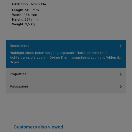
EAN:
6972316262134
Length:
585 mm
Width:
456 mm
Height:
557 mm
Weight:
3,5 kg
Descrizione
Highlight eines jeden Vergnügungspark? Natürlich eine tolle
Achterbahn, die auch in Deiner Klemmbausteinstadt nicht fehlen d…
Di più
Properties
Valutazioni
Salta la galleria dei prodotti
Customers also viewed