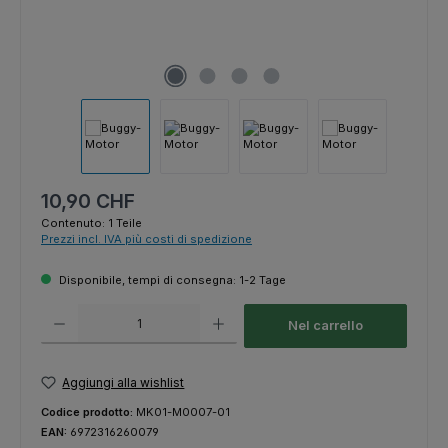
Prezzo normale:
10,90 CHF
Contenuto:
1 Teile
Prezzi incl. IVA più costi di spedizione
Disponibile, tempi di consegna: 1-2 Tage
Quantità del prodotto: inserisci la quantità desiderata o usa i pulsanti p
Nel carrello
Aggiungi alla wishlist
Codice prodotto:
MK01-M0007-01
EAN:
6972316260079