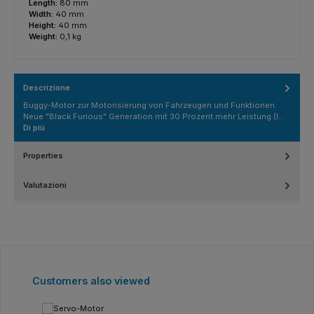
Length:
80 mm
Width:
40 mm
Height:
40 mm
Weight:
0,1 kg
Descrizione
Buggy-Motor zur Motorisierung von Fahrzeugen und Funktionen.
Neue "Black Furious" Generation mit 30 Prozent mehr Leistung (l…
Di più
Properties
Valutazioni
Salta la galleria dei prodotti
Customers also viewed