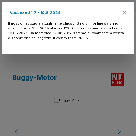
Passa al contenuto principale
Free shipping
Vacanze 31.7 - 10.8.2026
Il nostro negozio è attualmente chiuso. Gli ordini online saranno
spediti fino al 30.7.2026 alle ore 12:00, poi nuovamente a partire dal
10.08.2026. Da mercoledì 12.08.2026 saremo nuovamente a vostra
disposizione nel negozio. Il vostro team BRIFS
Hai 0 articoli nella l
Buggy-Motor
Salta la galleria di immagini