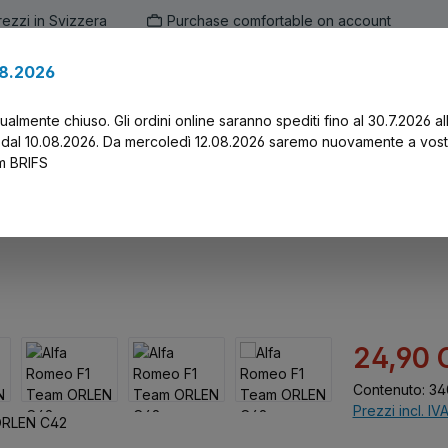
prezzi in Svizzera
Purchase comfortable on account
.8.2026
en
Marken
Alle Produkte
Druck-Servi
tualmente chiuso. Gli ordini online saranno spediti fino al 30.7.2026 al
 dal 10.08.2026. Da mercoledì 12.08.2026 saremo nuovamente a vost
am BRIFS
RLEN C42
Prezzo di vend
24,90 
Contenuto:
34
Prezzi incl. IV