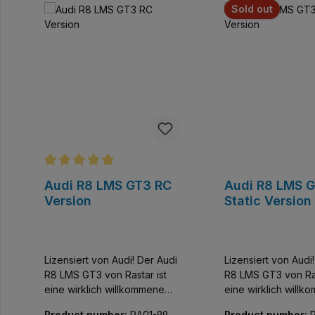
Sold out
Valutazione media di 5 su 5 stelle
Audi R8 LMS GT3 RC
Audi R8 LMS 
Version
Static Version
Lizensiert von Audi! Der Audi
Lizensiert von Audi
R8 LMS GT3 von Rastar ist
R8 LMS GT3 von Ras
eine wirklich willkommene
eine wirklich will
Wohltat fürs Auge. Obwohl
Wohltat fürs Auge.
Product number:
RA01-993
Product number: