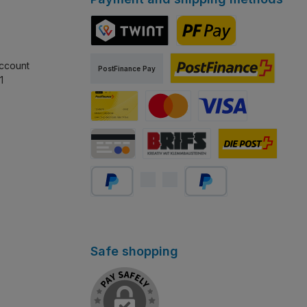
TWINT
PostFinance Pay
ccount
PostFinance Pay
1
PostFinance E-finance
Carta PostFinance
Mastercard
Visa
Carta di credito/debito
Abholung Store Rapperswil
Schweizer Post
PayPal
Später bezahlen
Safe shopping