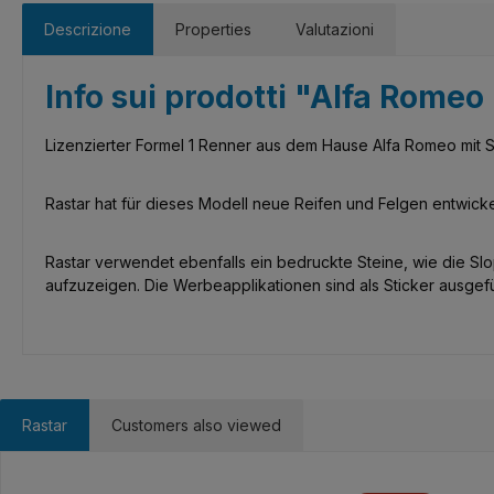
Descrizione
Properties
Valutazioni
Info sui prodotti "Alfa Rom
Lizenzierter Formel 1 Renner aus dem Hause Alfa Romeo mit S
Rastar hat für dieses Modell neue Reifen und Felgen entwicke
Rastar verwendet ebenfalls ein bedruckte Steine, wie die Slop
aufzuzeigen. Die Werbeapplikationen sind als Sticker ausgefü
Rastar
Customers also viewed
Salta la galleria dei prodotti