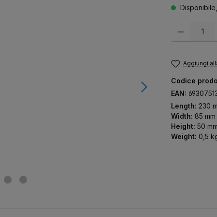
Disponibile
Quantità del pr
Aggiungi all
Codice prodo
EAN:
6930751
Length:
230 
Width:
85 mm
Height:
50 m
Weight:
0,5 k