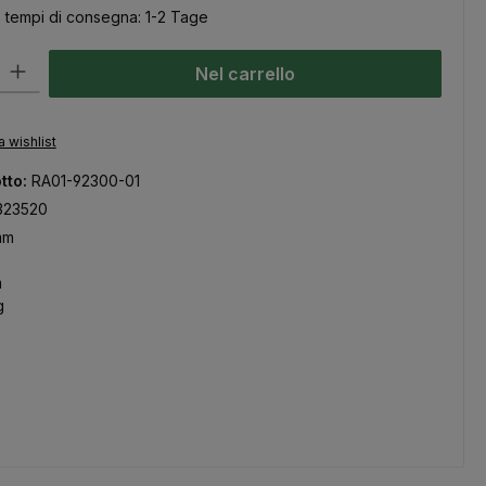
, tempi di consegna: 1-2 Tage
odotto: inserisci la quantità desiderata o usa i pulsanti per aumentare
Nel carrello
a wishlist
tto:
RA01-92300-01
323520
mm
m
g