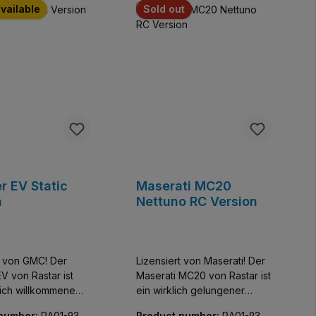
available
Sold out
 EV Static
Maserati MC20
n
Nettuno RC Version
t von GMC! Der
Lizensiert von Maserati! Der
 von Rastar ist
Maserati MC20 von Rastar ist
lich willkommene
ein wirklich gelungener
ürs Auge. Die
Modellentwurf in
 number:
RA01-9361
Product number:
RA01-935