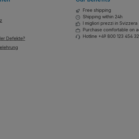
ut ist der
Free shipping
ut 56cm
Shipping within 24h
t. Türen
z
I migliori prezzi in Svizzera
mpfern
Purchase comfortable on a
appe
Hotline +49 800 123 454 32
der Defekte?
tatic
r
elehrung