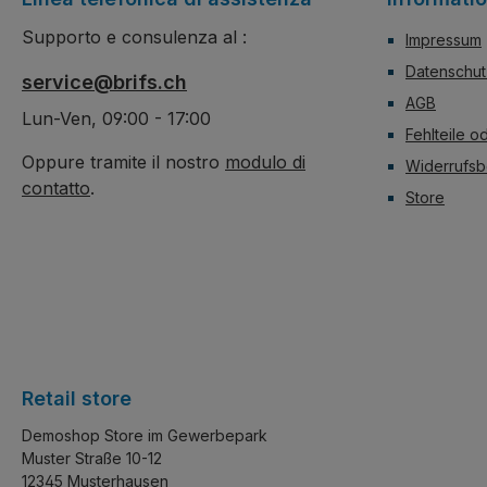
Audi R8 LMS GT3 gut 56cm
vermeiden. Aufgeba
Supporto e consulenza al :
Impressum
Lang und 27cm Breit. Türen
Audi R8 LMS GT3 g
und die mit Stoßdämpfern
Lang und 27cm Brei
Datenschut
service@brifs.ch
versehene Heckklappe
und die mit Stoßdä
AGB
lassen sich öffnen. RC
versehene Heckkl
Lun-Ven, 09:00 - 17:00
Fehlteile o
Version mit Power Functions
lassen sich öffnen.S
und LED.
Version ohne Powe
Oppure tramite il nostro
modulo di
Widerrufsb
Functions.
contatto
.
Store
Retail store
Demoshop Store im Gewerbepark
Muster Straße 10-12
12345 Musterhausen