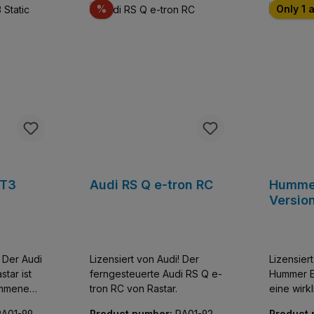
Sconto
%
Only 1 
GT3
Audi RS Q e-tron RC
Hummer
Versio
! Der Audi
Lizensiert von Audi! Der
Lizensier
tar ist
ferngesteuerte Audi RS Q e-
Hummer EV
kommene
tron RC von Rastar.
eine wirk
 Obwohl
Wohltat f
RA01-9931
Product number:
RA01-927
Product