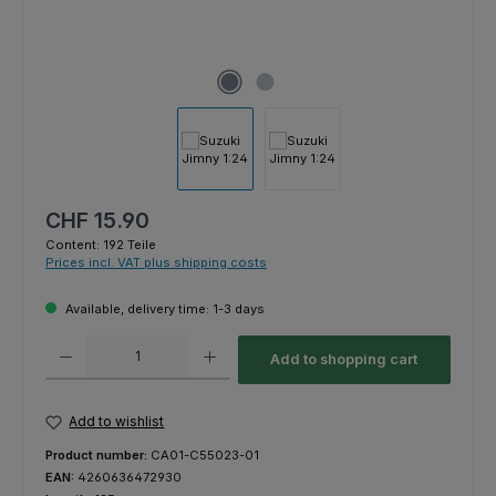
Regular price:
CHF 15.90
Content:
192 Teile
Prices incl. VAT plus shipping costs
Available, delivery time: 1-3 days
Product Quantity: Enter the desired amount or use the buttons to increas
Add to shopping cart
Add to wishlist
Product number:
CA01-C55023-01
EAN:
4260636472930