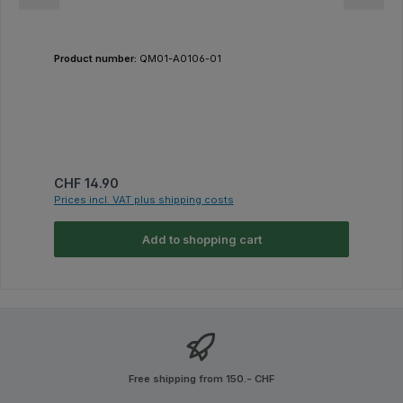
Product number:
QM01-A0106-01
Regular price:
CHF 14.90
Prices incl. VAT plus shipping costs
Add to shopping cart
Free shipping from 150.- CHF