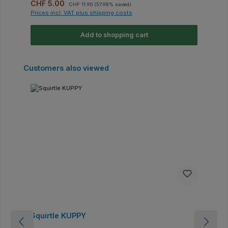
Sale price:
Regular price:
CHF 5.00
CHF 11.90
(57.98% saved)
Prices incl. VAT plus shipping costs
Add to shopping cart
Skip product gallery
Customers also viewed
Squirtle KUPPY