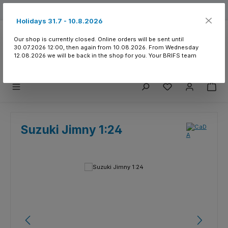
Skip to main content
Free shipping from 150.- CHF
Holidays 31.7 - 10.8.2026
Our shop is currently closed. Online orders will be sent until
30.07.2026 12:00, then again from 10.08.2026. From Wednesday
12.08.2026 we will be back in the shop for you. Your BRIFS team
You have 0 wishlist
Suzuki Jimny 1:24
Skip image gallery