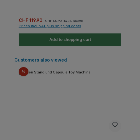
Sale price:
Regular price:
CHF 119.90
CHF 139.90
(14.3% saved)
Prices incl. VAT plus shipping costs
Add to shopping cart
Skip product gallery
Customers also viewed
Discount
%