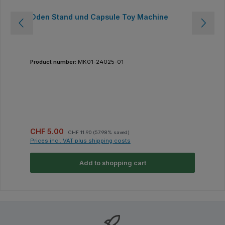
Oden Stand und Capsule Toy Machine
Product number:
MK01-24025-01
Sale price:
Regular price:
CHF 5.00
CHF 11.90
(57.98% saved)
Prices incl. VAT plus shipping costs
Add to shopping cart