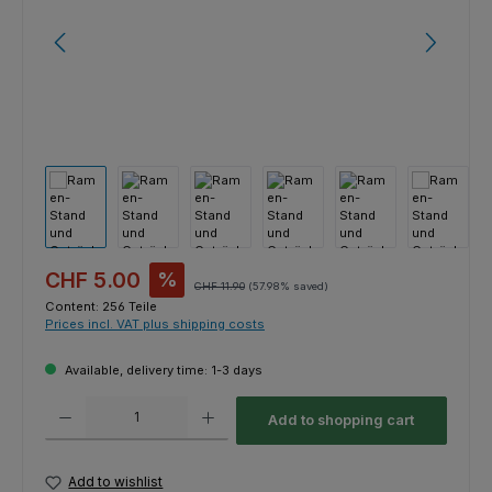
Sale price:
CHF 5.00
%
Regular price:
CHF 11.90
(57.98% saved)
Content:
256 Teile
Prices incl. VAT plus shipping costs
Available, delivery time: 1-3 days
Product Quantity: Enter the desired amount or use the buttons to increas
Add to shopping cart
Add to wishlist