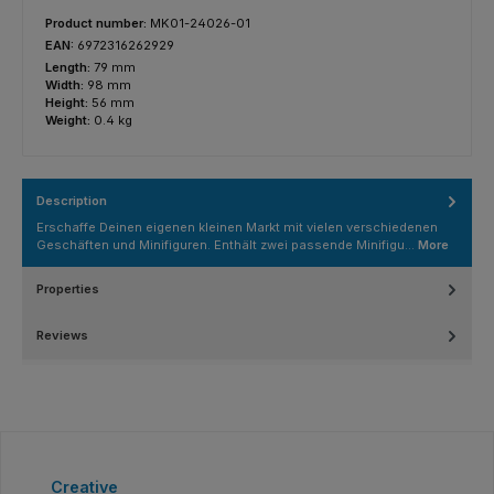
Product number:
MK01-24026-01
EAN:
6972316262929
Length:
79 mm
Width:
98 mm
Height:
56 mm
Weight:
0.4 kg
Description
Erschaffe Deinen eigenen kleinen Markt mit vielen verschiedenen
Geschäften und Minifiguren. Enthält zwei passende Minifigu…
More
Properties
Reviews
Skip product gallery
Creative