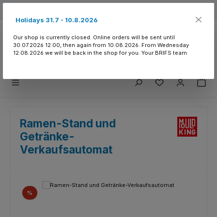
Skip to main content
Free shipping from 150.- CHF
Holidays 31.7 - 10.8.2026
Our shop is currently closed. Online orders will be sent until
30.07.2026 12:00, then again from 10.08.2026. From Wednesday
12.08.2026 we will be back in the shop for you. Your BRIFS team
You have 0 wishlist
Ramen-Stand und
Getränke-
Verkaufsautomat
Skip image gallery
Discount
%