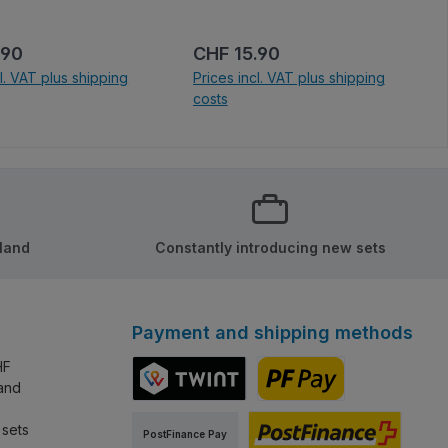
kleinen Modellen schätzen.
 price:
Regular price:
.90
CHF 15.90
cl. VAT plus shipping
Prices incl. VAT plus shipping
costs
 shopping cart
Add to shopping cart
rland
Constantly introducing new sets
Payment and shipping methods
HF
land
TWINT
PostFinance Pay
 sets
PostFinance Pay