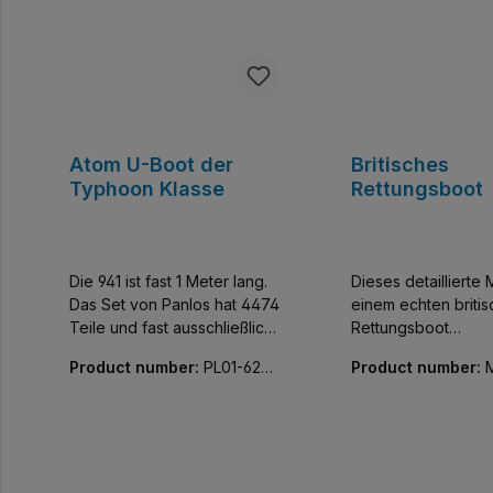
Atom U-Boot der
Britisches
Typhoon Klasse
Rettungsboot
Die 941 ist fast 1 Meter lang.
Dieses detaillierte 
Das Set von Panlos hat 4474
einem echten briti
Teile und fast ausschließlich
Rettungsboot
Drucke. Lieferung ohne
nachempfunden, da
Product number:
PL01-6280
Product number:
Spielfiguren.
seine robuste Bau
20-01
81-01
seine Zuverlässigke
rauer See bekannt i
364 Teilen ist dies
perfekt für diejeni
akribische Details 