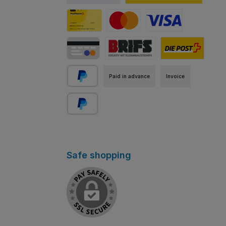
PostFinance E-Finance
PostFinance Card
Mastercard
Visa
Credit / Debit Card
Abholung Store Rapperswil
Standard
Paid in advance
Invoice
PayPal
Pay Later
Safe shopping