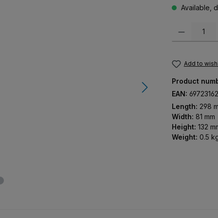
Available, d
Product Quanti
Add to wishl
Product num
EAN:
6972316
Length:
298 
Width:
81 mm
Height:
132 m
Weight:
0.5 k