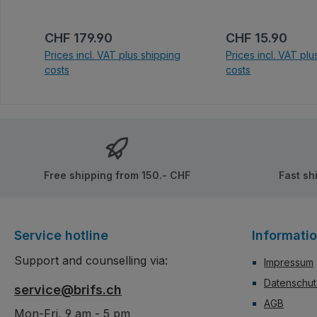
Funktionalität auch 
kleinen Modellen s
Regular price:
Regular price:
CHF 179.90
CHF 15.90
Prices incl. VAT plus shipping
Prices incl. VAT plu
costs
costs
Add to shopping cart
Add to shoppi
Free shipping from 150.- CHF
Fast sh
Service hotline
Informati
Support and counselling via:
Impressum
Datenschut
service@brifs.ch
AGB
Mon-Fri, 9 am - 5 pm