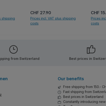
bei
detaillierten Elementen. Die
chätzen.
integrierten LED-Lichter
Regular price:
Regular
CHF 27.90
CHF 15
erwecken die
s shipping
Prices incl. VAT plus shipping
Prices in
Unterwasserwelt zum Leben
costs
costs
und der eingebaute
Spiehluhrmechanismus
ng cart
Add to shopping cart
Add to
untermalt die Szene mit einer
entspannenden Melodie. Als
weiteres Highlight sorgt das
mitgelieferte Display dafür,
dass dein Clownfisch und
ipping from Switzerland
Best prices in Switze
dein Riff so schön bleiben,
wie am ersten Tag.
onen
Our benefits
Free shipping from 150.- C
Fast shipping from Switzer
z
Best prices in Switzerland
Constantly introducing new