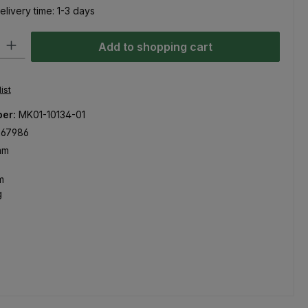
elivery time: 1-3 days
ty: Enter the desired amount or use the buttons to increase or decre
Add to shopping cart
ist
ber:
MK01-10134-01
267986
mm
m
g