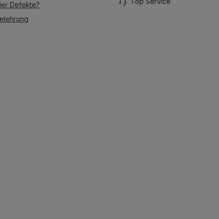
Top Service
der Defekte?
elehrung