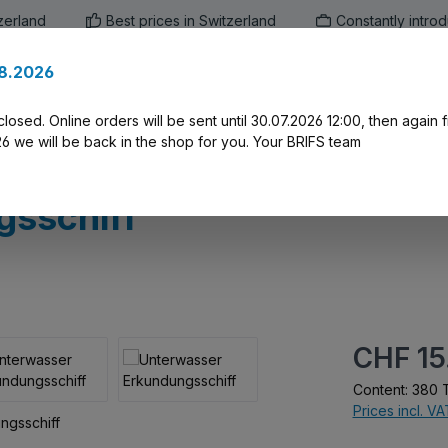
zerland
Best prices in Switzerland
Constantly intro
.8.2026
en
Marken
Alle Produkte
Druck-Servi
closed. Online orders will be sent until 30.07.2026 12:00, then again
 we will be back in the shop for you. Your BRIFS team
gsschiff
Regular price:
CHF 15
Content:
380 T
Prices incl. V