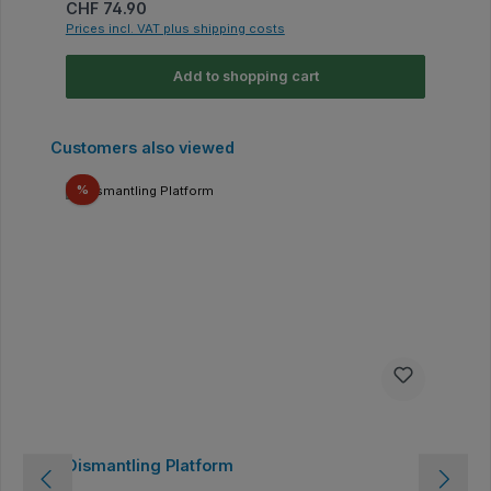
Regular price:
CHF 74.90
Prices incl. VAT plus shipping costs
Add to shopping cart
Skip product gallery
Customers also viewed
Discount
%
Dismantling Platform