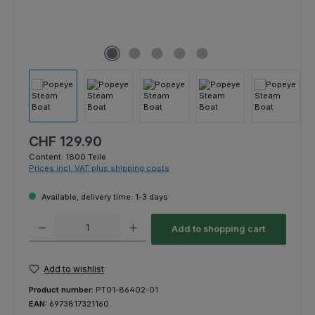
Regular price:
CHF 129.90
Content:
1800 Teile
Prices incl. VAT plus shipping costs
Available, delivery time: 1-3 days
Product Quantity: Enter the desired amount or use the buttons to increas
Add to shopping cart
Add to wishlist
Product number:
PT01-86402-01
EAN:
6973817321160