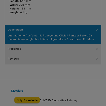
Length:
568 mm
Width:
208 mm
Height:
486 mm
Weight:
4.1 kg
Description
Lust auf eine Ausfahrt mit Popeye und Olivia? Pantasy liefert Dir
hierzu dieses unglaublich liebvoll gestaltete Steamboat. E…
More
Properties
Reviews
Skip product gallery
Movies
Only 2 available