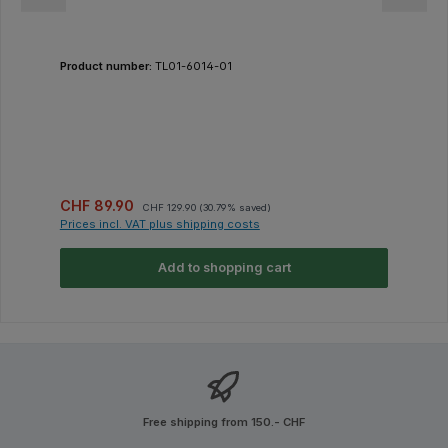
Product number:
TL01-6014-01
Sale price:
Regular price:
CHF 89.90
CHF 129.90
(30.79% saved)
Prices incl. VAT plus shipping costs
Add to shopping cart
Free shipping from 150.- CHF