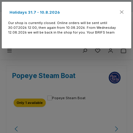
Skip to main content
Free shipping from 150.- CHF
Holidays 31.7 - 10.8.2026
Our shop is currently closed. Online orders will be sent until
30.07.2026 12:00, then again from 10.08.2026. From Wednesday
12.08.2026 we will be back in the shop for you. Your BRIFS team
You have 0 wishlist
Popeye Steam Boat
Skip image gallery
Only 1 available