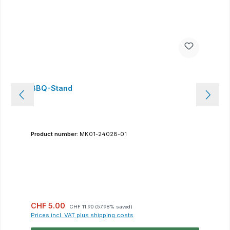
BBQ-Stand
Product number:
MK01-24028-01
Sale price:
Regular price:
CHF 5.00
CHF 11.90
(57.98% saved)
Prices incl. VAT plus shipping costs