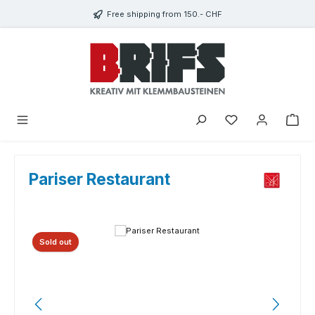
Skip to main content
Free shipping from 150.- CHF
You have 0 wishlist
Pariser Restaurant
Skip image gallery
Sold out