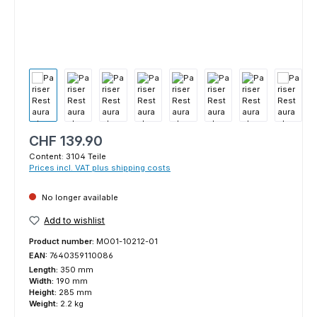
Regular price:
CHF 139.90
Content:
3104 Teile
Prices incl. VAT plus shipping costs
No longer available
Add to wishlist
Product number:
MO01-10212-01
EAN:
7640359110086
Length:
350 mm
Width:
190 mm
Height:
285 mm
Weight:
2.2 kg