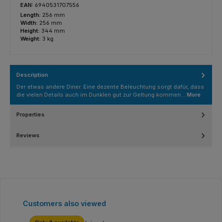
EAN:
6940531707556
Length:
256 mm
Width:
256 mm
Height:
344 mm
Weight:
3 kg
Description
Der etwas andere Diner. Eine dezente Beleuchtung sorgt dafür, dass
die vielen Details auch im Dunklen gut zur Geltung kommen…
More
Properties
Reviews
Skip product gallery
Customers also viewed