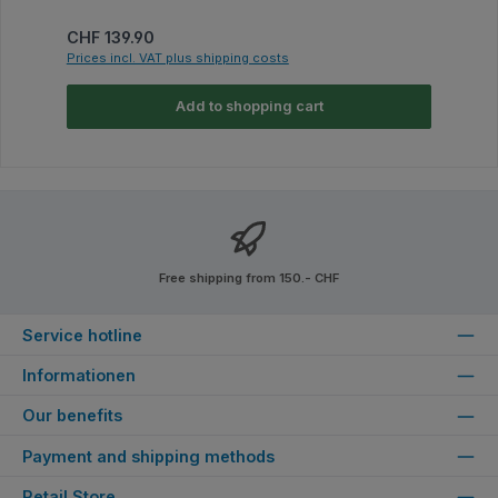
Regular price:
CHF 139.90
Prices incl. VAT plus shipping costs
Add to shopping cart
Free shipping from 150.- CHF
Service hotline
Informationen
Our benefits
Payment and shipping methods
Retail Store