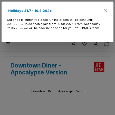
Skip to main content
Free shipping from 150.- CHF
Holidays 31.7 - 10.8.2026
Our shop is currently closed. Online orders will be sent until
30.07.2026 12:00, then again from 10.08.2026. From Wednesday
12.08.2026 we will be back in the shop for you. Your BRIFS team
You have 0 wishlist
Downtown Diner -
Apocalypse Version
Skip image gallery