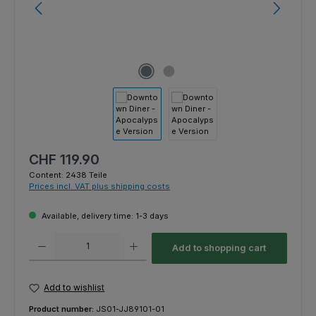
Regular price:
CHF 119.90
Content:
2438 Teile
Prices incl. VAT plus shipping costs
Available, delivery time: 1-3 days
Product Quantity: Enter the desired amount or use the buttons to increas
Add to shopping cart
Add to wishlist
Product number:
JS01-JJ89101-01