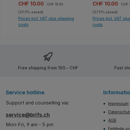
keine Aufkleber!
Innen wie Außen vo
Regular price:
Regul
Sale price:
Sale price:
CHF 10.00
CHF 10.00
CHF 15.90
CHF 
kreativen Bauelem
(37.11% saved)
(37.11% saved)
so strotzen. Alle Teile
Prices incl. VAT plus shipping
Prices incl. VAT plu
bedruckt, keine Au
costs
costs
Add to shopping cart
Add to shoppi
Free shipping from 150.- CHF
Fast sh
Service hotline
Informati
Support and counselling via:
Impressum
Datenschut
service@brifs.ch
AGB
Mon-Fri, 9 am - 5 pm
Fehlteile o