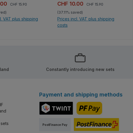
Regular price:
Regular price:
ce:
Sale price:
.00
CHF 10.00
CHF 15.90
CHF 15.90
ved)
(37.11% saved)
cl. VAT plus shipping
Prices incl. VAT plus shipping
costs
 shopping cart
Add to shopping cart
rland
Constantly introducing new sets
Payment and shipping methods
HF
land
TWINT
PostFinance Pay
 sets
PostFinance Pay