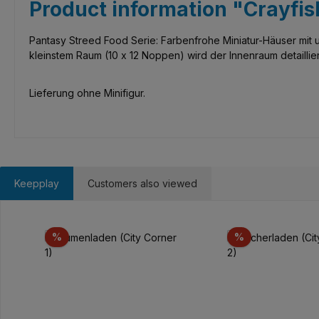
Product information "Crayfis
Pantasy Streed Food Serie: Farbenfrohe Miniatur-Häuser mit u
kleinstem Raum (10 x 12 Noppen) wird der Innenraum detaillier
Lieferung ohne Minifigur.
Keepplay
Customers also viewed
Skip product gallery
Discount
Discount
%
%