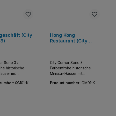
geschäft (City
Hong Kong
 3)
Restaurant (City
Corner 3)
r Serie 3 :
City Corner Serie 3 :
he historische
Farbenfrohe historische
Häuser mit
Miniatur-Häuser mit
her Detailfülle.
unglaublicher Detailfülle.
 number:
QM01-K28
Product number:
QM01-K28
assische Schönheit ,
Kleine klassische
002-01
 wie Außen vor
Schönheiten, die Innen wie
n Bauelementen nur
Außen vor kreativen
Teile
Bauelementen nur so
 keine Aufkleber!
strotzen. Alle Teile bedruckt,
keine Aufkleber!