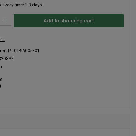
elivery time: 1-3 days
ty: Enter the desired amount or use the buttons to increase or decre
Add to shopping cart
ist
ber:
PT01-56005-01
320897
m
m
g