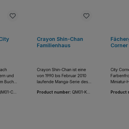
City
Crayon Shin-Chan
Fächer
Familienhaus
Corner
nach
Crayon Shin-Chan ist eine
City Corne
ern und
von 1990 bis Februar 2010
Farbenfro
em Buch
laufende Manga-Serie des
Miniatur-
japanischen Zeichners
unglaublic
QM01-C01
Product number:
QM01-K20
Product
 der City
Yoshito Usui, die auch als
Kleine kl
612-01
001-01
rischen
Anime-Fernsehserie mit über
die Innen
neuen
1000 Folgen, mehrere Spin-
kreative
dachten
off-Serien, über 80 Specials
so strotzen. Alle 
und über zwei Dutzend
bedruckt,
äude, die
Kinofilmen umgesetzt wurde.