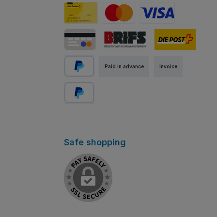
PostFinance E-Finance
PostFinance Card
Mastercard
Visa
Credit / Debit Card
Abholung Store Rapperswil
Standard
Paid in advance
Invoice
PayPal
Pay Later
Safe shopping