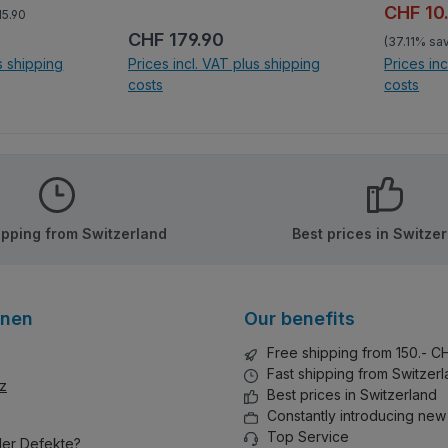
r
Nun gibt es das bekannte
ar price:
Sale pri
CHF 10
15.90
enten nur
Wohnhaus der Familie als
Regular price:
CHF 179.90
(37.11% sa
Set aus Klemmbausteinen
s shipping
Prices incl. VAT plus shipping
Prices in
fkleber!
der Marke Qman/Keeppley.
costs
costs
Wie immer bei Keepley top
Qualität ohne Sticker.
ng cart
Add to
ipping from Switzerland
Best prices in Switze
onen
Our benefits
Free shipping from 150.- C
Fast shipping from Switzer
z
Best prices in Switzerland
Constantly introducing new
Top Service
der Defekte?