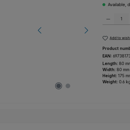
Available, d
Product Quanti
Add to wishl
Product num
EAN:
6973817
Length:
80 m
Width:
80 mm
Height:
175 m
Weight:
0.6 k