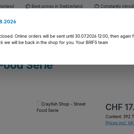
zerland
Best prices in Switzerland
Constantly intro
.8.2026
en
Marken
Alle Produkte
Druck-Servi
closed. Online orders will be sent until 30.07.2026 12:00, then again
 we will be back in the shop for you. Your BRIFS team
 Food Serie
Regular price:
CHF 17
Content:
392 T
Prices incl. V