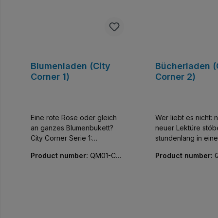
Blumenladen (City
Bücherladen (
Corner 1)
Corner 2)
Eine rote Rose oder gleich
Wer liebt es nicht: 
an ganzes Blumenbukett?
neuer Lektüre stöb
City Corner Serie 1:
stundenlang in ein
Farbenfrohe Miniatur-Häuser
versinken. City Corner Serie
Product number:
QM01-C01
Product number:
mit unglaublicher Detailfülle.
2 : Die zweite Serie
04-01
07-01
Fünf kleine kombinierbare
Corner gefällt mit f
Gebäude, die Innen wie
Designs und fünf 
Außen vor kreativen
fantasievoll durch
Bauelementen nur so
Häuserthemen.
strotzen. Alle Teile bedruckt,
Kombinierbare Geb