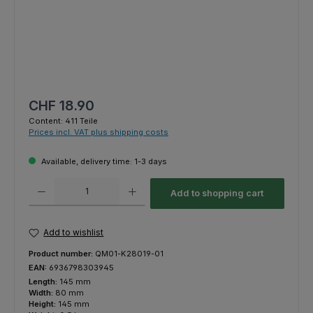
Regular price:
CHF 18.90
Content:
411 Teile
Prices incl. VAT plus shipping costs
Available, delivery time: 1-3 days
Product Quantity: Enter the desired amount or use the buttons to increas
Add to shopping cart
Add to wishlist
Product number:
QM01-K28019-01
EAN:
6936798303945
Length:
145 mm
Width:
80 mm
Height:
145 mm