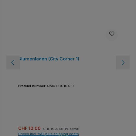
Blumenladen (City Corner 1)
Product number:
QM01-C0104-01
Sale price:
Regular price:
CHF 10.00
CHF 15.90
(37.11% saved)
Prices incl. VAT plus shipping costs