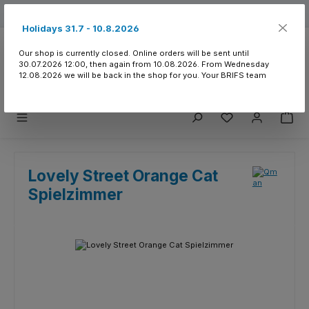
Skip to main content
Free shipping from 150.- CHF
Holidays 31.7 - 10.8.2026
Our shop is currently closed. Online orders will be sent until
30.07.2026 12:00, then again from 10.08.2026. From Wednesday
12.08.2026 we will be back in the shop for you. Your BRIFS team
You have 0 wishlist
Lovely Street Orange Cat
Spielzimmer
Skip image gallery