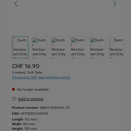
Regular price:
CHF 16.90
Content:
349 Teile
Prices incl. VAT plus shipping costs
No longer available
Add to wishlist
Product number:
QM01-K28004-01
EAN:
6972885465349
Length:
80 mm
Width:
80 mm
Height:
175 mm