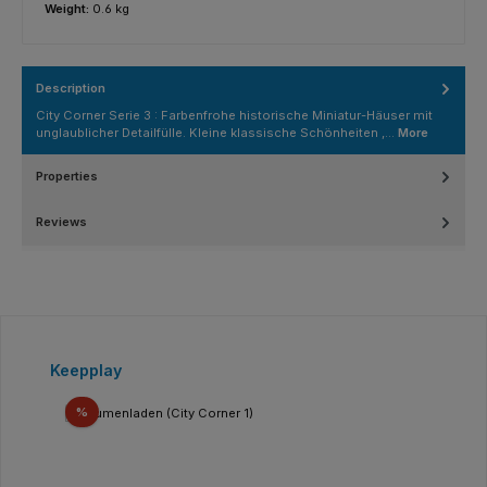
Weight:
0.6 kg
Description
City Corner Serie 3 : Farbenfrohe historische Miniatur-Häuser mit
unglaublicher Detailfülle. Kleine klassische Schönheiten ,…
More
Properties
Reviews
Skip product gallery
Keepplay
Discount
%