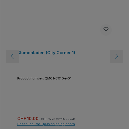
Blumenladen (City Corner 1)
Product number:
QM01-C0104-01
Sale price:
Regular price:
CHF 10.00
CHF 15.90
(37.11% saved)
Prices incl. VAT plus shipping costs