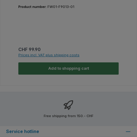
Product number:
FW01-F9013-01
Regular price:
CHF 99.90
Prices incl. VAT plus shipping costs
Add to shopping cart
Free shipping from 150.- CHF
Service hotline