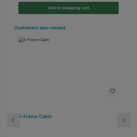
Add to shopping cart
Skip product gallery
Customers also viewed
A-Frame Cabin