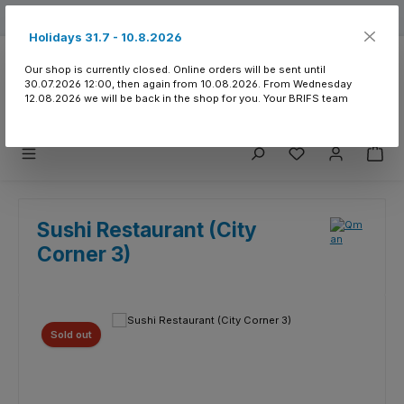
Skip to main content
Free shipping from 150.- CHF
Holidays 31.7 - 10.8.2026
Our shop is currently closed. Online orders will be sent until
30.07.2026 12:00, then again from 10.08.2026. From Wednesday
12.08.2026 we will be back in the shop for you. Your BRIFS team
You have 0 wishlist
Sushi Restaurant (City
Corner 3)
Skip image gallery
Sold out