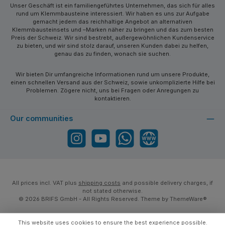
Unser Geschäft ist ein familiengeführtes Unternehmen, das sich für alles
rund um Klemmbausteine interessiert. Wir haben es uns zur Aufgabe
gemacht jedem das reichhaltige Angebot an alternativen
Klemmbausteinsets und –Marken näher zu bringen und das zum besten
Preis der Schweiz. Wir sind bestrebt, außergewöhnlichen Kundenservice
zu bieten, und wir sind stolz darauf, unseren Kunden dabei zu helfen,
genau das zu finden, wonach sie suchen.
Wir bieten Dir umfangreiche Informationen rund um unsere Produkte,
einen schnellen Versand aus der Schweiz, sowie unkomplizierte Hilfe bei
Problemen. Zögere nicht, uns bei Fragen oder Anregungen zu
kontaktieren.
Our communities
Instagram
YouTube
WhatsApp
Website
All prices incl. VAT plus
shipping costs
and possible delivery charges, if
not stated otherwise.
© 2026 BRIFS GmbH - All Rights Reserved. Theme by
ThemeWare®
This website uses cookies to ensure the best experience possible.